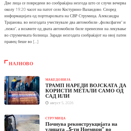
Две лица се повредени во сообраќајна незгода што се случи вечерва
околу 19:20 часот на патот село Костурино-Валандово. Според
информацијата од портпаролката на СВР Струмица, Александра
Трајанова, во незгодата учествувале два автомобили-„фолксфаген“ и
„пежо“, а возачите од двата автомобили биле пренесени на лекување
во струмичката болница. Заради незгодата сообраќајот на овој патен
правец беше во […]
НАЈНОВО
МАКЕДОНИЈА
ТРАМП НАРЕДИ ВОЈСКАТА ДА
КОРИСТИ МЕТАЛИ САМО ОД
САД ИЛИ
август 5, 2026
СТРУМИЦА
Почнува реконструкцијата на
улицата „5-ти Ноември“ во