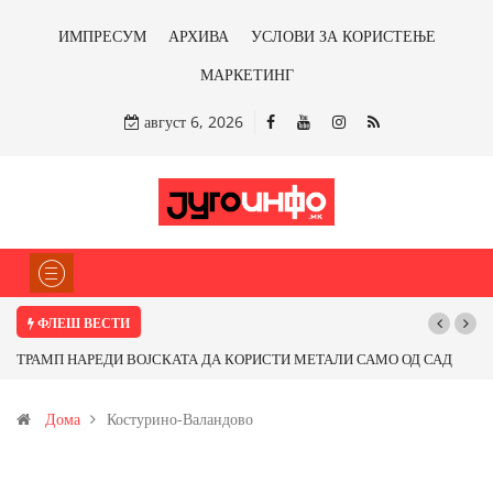
ИМПРЕСУМ
АРХИВА
УСЛОВИ ЗА КОРИСТЕЊЕ
МАРКЕТИНГ
август 6, 2026
ФЛЕШ ВЕСТИ
ТРАМП НАРЕДИ ВОЈСКАТА ДА КОРИСТИ МЕТАЛИ САМО ОД САД
ИЛИ ОД ПАРТНЕРСКИ ЗЕМЈИ Ќе профитираме ли со бакарот од
Дома
Костурино-Валандово
Иловица и со антимонот?