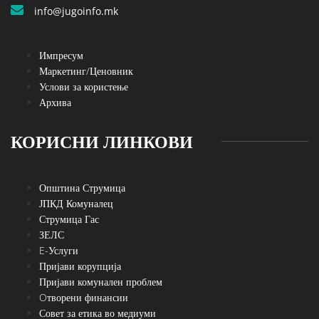
info@jugoinfo.mk
Импресум
Маркетинг/Ценовник
Услови за користење
Архива
КОРИСНИ ЛИНКОВИ
Општина Струмица
ЈПКД Комуналец
Струмица Гас
ЗЕЛС
E-Услуги
Пријави корупција
Пријави комунален проблем
Oтворени финансии
Совет за етика во медиуми