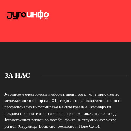
ЗА НАС
Југоинфо е електронски информативен портал кој е присутен во
медиумскиот простор од 2012 година со цел навремено, точно и
професионално информирање на сите граѓани. Југоинфо ги
покрива настаните и ви ги става на располагање сите вести од
Југоисточниот регион со посебен фокус на струмичкиот макро
регион (Струмица, Василево, Босилово и Ново Село).