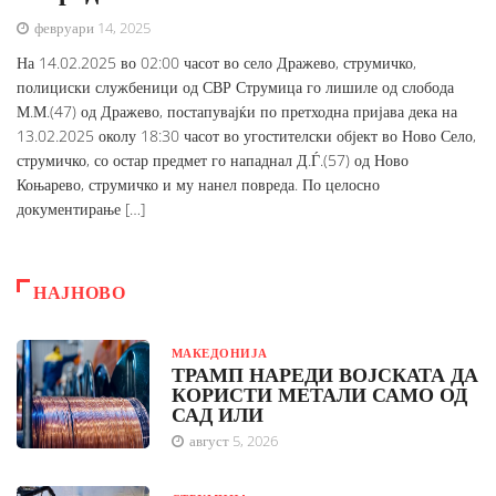
февруари 14, 2025
На 14.02.2025 во 02:00 часот во село Дражево, струмичко,
полициски службеници од СВР Струмица го лишиле од слобода
М.М.(47) од Дражево, постапувајќи по претходна пријава дека на
13.02.2025 околу 18:30 часот во угостителски објект во Ново Село,
струмичко, со остар предмет го нападнал Д.Ѓ.(57) од Ново
Коњарево, струмичко и му нанел повреда. По целосно
документирање […]
НАЈНОВО
МАКЕДОНИЈА
ТРАМП НАРЕДИ ВОЈСКАТА ДА
КОРИСТИ МЕТАЛИ САМО ОД
САД ИЛИ
август 5, 2026