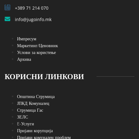
+389 71 214 070
info@jugoinfo.mk
Импресум
Маркетинг/Ценовник
Услови за користење
Архива
КОРИСНИ ЛИНКОВИ
Општина Струмица
ЈПКД Комуналец
Струмица Гас
ЗЕЛС
E-Услуги
Пријави корупција
Пријави комунален проблем