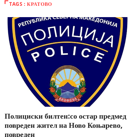
TAGS : КРАТОВО
Полициски билтен:со остар предмед
повреден жител на Ново Коњарево,
повреден