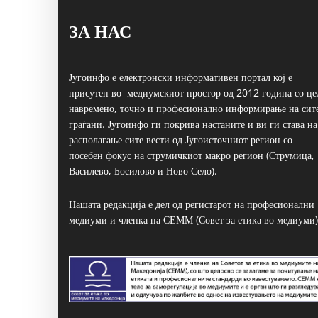
ЗА НАС
Југоинфо е електронски информативен портал кој е
присутен во медиумскиот простор од 2012 година со це
навремено, точно и професионално информирање на сит
граѓани. Југоинфо ги покрива настаните и ви ги става на
располагање сите вести од Југоисточниот регион со
посебен фокус на струмичкиот макро регион (Струмица,
Василево, Босилово и Ново Село).
Нашата редакција е дел од регистарот на професионални
медиуми и членка на СЕММ (Совет за етика во медиуми)