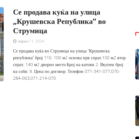
Се продава куќа на улица
„Крушевска Република“ во
Струмица
април 11, 2024
Се продава куќа во Струмица на улица ”Крушевска
република” број 110. 100 м2 основа прв спрат,100 м2 втор
спрат, 140 м2 дворно место.Број на катови 2. Вкупен број
на соби: 8. Цена по договор. Телефон 071-341-077,070-
284-063,071-214-070