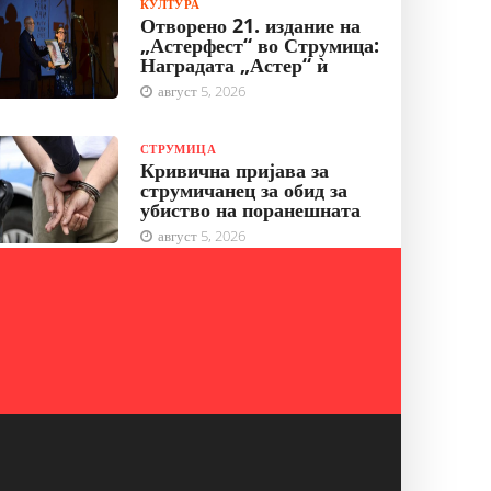
КУЛТУРА
Отворено 21. издание на
„Астерфест“ во Струмица:
Наградата „Астер“ ѝ
август 5, 2026
СТРУМИЦА
Кривична пријава за
струмичанец за обид за
убиство на поранешната
август 5, 2026