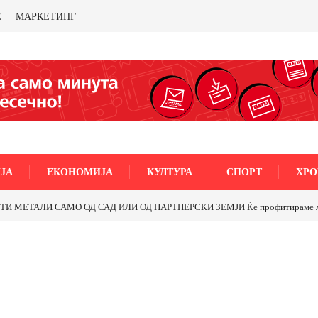
Е
МАРКЕТИНГ
ЈА
ЕКОНОМИЈА
КУЛТУРА
СПОРТ
ХРО
МЕТАЛИ САМО ОД САД ИЛИ ОД ПАРТНЕРСКИ ЗЕМЈИ Ќе профитираме ли со 