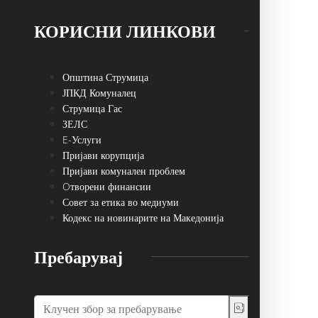
КОРИСНИ ЛИНКОВИ
Општина Струмица
ЈПКД Комуналец
Струмица Гас
ЗЕЛС
E-Услуги
Пријави корупција
Пријави комунален проблем
Oтворени финансии
Совет за етика во медиуми
Кодекс на новинарите на Македонија
Пребарувај