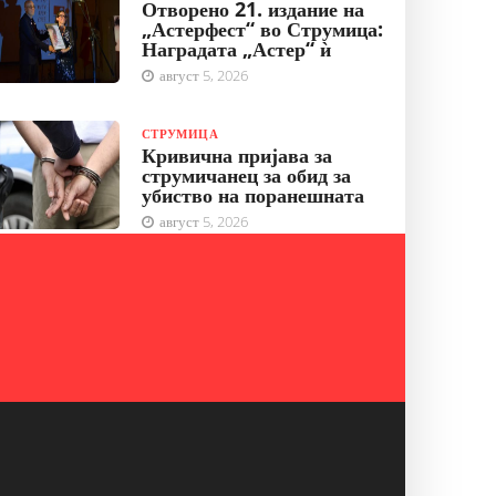
Отворено 21. издание на
„Астерфест“ во Струмица:
Наградата „Астер“ ѝ
август 5, 2026
СТРУМИЦА
Кривична пријава за
струмичанец за обид за
убиство на поранешната
август 5, 2026