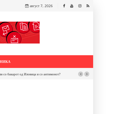
август 7, 2026
НИКА
бакарот од Иловица и со антимонот?