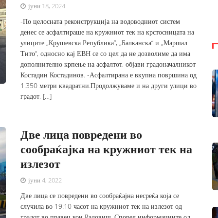
јуни 18, 2024
-По целосната реконструкција на водоводниот систем
денес се асфалтираше на кружниот тек на крстосницата на
улиците „Крушевска Република“, „Балканска“ и „Маршал
Тито“, односно кај ЕВН се со цел да не дозволиме да има
дополнително крпење на асфалтот, објави градоначалникот
Костадин Костадинов. -Асфалтирана е вкупна површина од
1.350 метри квадратни.Продолжуваме и на други улици во
градот, […]
Две лица повредени во
сообраќајка на кружниот тек на
излезот
јуни 4, 2022
Две лица се повредени во сообраќајна несреќа која се
случила во 19:10 часот на кружниот тек на излезот од
градот во правец кон Радовиш. Според информациите од