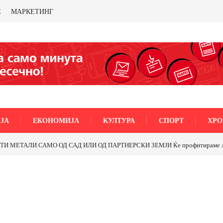
Е
МАРКЕТИНГ
ЈА
ЕКОНОМИЈА
КУЛТУРА
СПОРТ
ХРО
МЕТАЛИ САМО ОД САД ИЛИ ОД ПАРТНЕРСКИ ЗЕМЈИ Ќе профитираме ли со 