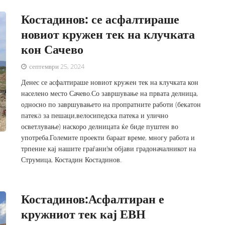
Костадинов: се асфалтираше
новиот кружен тек на клучката
кон Сачево
септември 25, 2024
Денес се асфалтираше новиот кружен тек на клучката кон
населено место Сачево.Со завршување на првата делница,
односно по завршувањето на пропратните работи (бекатон
патекa за пешаци,велосипедска патека и улично
осветлување) наскоро делницата ќе биде пуштен во
употреба.Големите проекти бараат време, многу работа и
трпение кај нашите граѓани!м објави градоначалникот на
Струмица, Костадин Костадинов.
Костадинов:Асфалтиран е
кружниот тек кај ЕВН