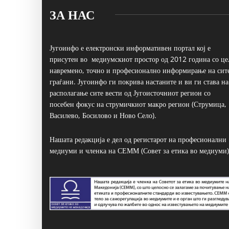
ЗА НАС
Југоинфо е електронски информативен портал кој е
присутен во медиумскиот простор од 2012 година со це
навремено, точно и професионално информирање на сит
граѓани. Југоинфо ги покрива настаните и ви ги става на
располагање сите вести од Југоисточниот регион со
посебен фокус на струмичкиот макро регион (Струмица,
Василево, Босилово и Ново Село).
Нашата редакција е дел од регистарот на професионални
медиуми и членка на СЕММ (Совет за етика во медиуми)