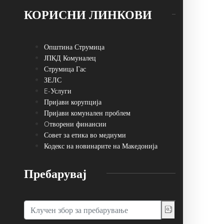
КОРИСНИ ЛИНКОВИ
Општина Струмица
ЈПКД Комуналец
Струмица Гас
ЗЕЛС
E-Услуги
Пријави корупција
Пријави комунален проблем
Oтворени финансии
Совет за етика во медиуми
Кодекс на новинарите на Македонија
Пребарувај