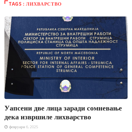
TAGS : ЛИХВАРСТВО
Уапсени две лица заради сомневање
дека извршиле лихварство
февруари 6, 2025