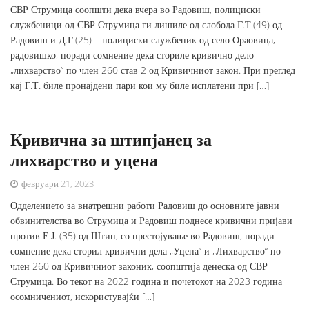
СВР Струмица соопшти дека вчера во Радовиш, полициски
службеници од СВР Струмица ги лишиле од слобода Г.Т.(49) од
Радовиш и Д.Г.(25) – полициски службеник од село Ораовица,
радовишко, поради сомнение дека сториле кривично дело
„лихварство“ по член 260 став 2 од Кривичниот закон. При преглед
кај Г.Т. биле пронајдени пари кои му биле исплатени при […]
Кривична за штипјанец за
лихварство и уцена
февруари 21, 2023
Одделението за внатрешни работи Радовиш до основните јавни
обвинителства во Струмица и Радовиш поднесе кривични пријави
против Е.Ј. (35) од Штип, со престојување во Радовиш, поради
сомнение дека сторил кривични дела „Уцена“ и „Лихварство“ по
член 260 од Кривичниот законик, соопштија денеска од СВР
Струмица. Во текот на 2022 година и почетокот на 2023 година
осомничениот, искористувајќи […]