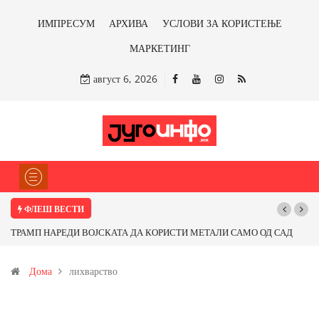
ИМПРЕСУМ
АРХИВА
УСЛОВИ ЗА КОРИСТЕЊЕ
МАРКЕТИНГ
август 6, 2026
ФЛЕШ ВЕСТИ
ТРАМП НАРЕДИ ВОЈСКАТА ДА КОРИСТИ МЕТАЛИ САМО ОД САД
По
ИЛИ ОД ПАРТНЕРСКИ ЗЕМЈИ Ќе профитираме ли со бакарот од
Дома
лихварство
Иловица и со антимонот?