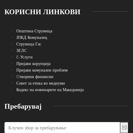
КОРИСНИ ЛИНКОВИ
Општина Струмица
ЈПКД Комуналец
Струмица Гас
ЗЕЛС
E-Услуги
Пријави корупција
Пријави комунален проблем
Oтворени финансии
Совет за етика во медиуми
Кодекс на новинарите на Македонија
Пребарувај