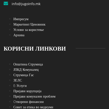
info@jugoinfo.mk
Импресум
Маркетинг/Ценовник
Услови за користење
Архива
КОРИСНИ ЛИНКОВИ
Општина Струмица
ЈПКД Комуналец
Струмица Гас
ЗЕЛС
E-Услуги
Пријави корупција
Пријави комунален проблем
Oтворени финансии
Совет за етика во медиуми