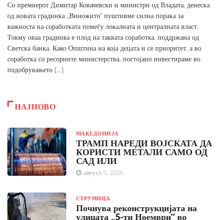
Со премиерот Димитар Ковачевски и министри од Владата, денеска
од новата градинка „Виножито“ пуштивме силна порака за
важноста на соработката помеѓу локалната и централната власт.
Токму оваа градинка е плод на таквата соработка, поддржана од
Светска банка. Како Општина на која децата и се приоритет, а во
соработка со ресорните министерства, постојано инвестираме во
подобрувањето […]
НАЈНОВО
МАКЕДОНИЈА
ТРАМП НАРЕДИ ВОЈСКАТА ДА
КОРИСТИ МЕТАЛИ САМО ОД
САД ИЛИ
август 5, 2026
СТРУМИЦА
Почнува реконструкцијата на
улицата „5-ти Ноември“ во