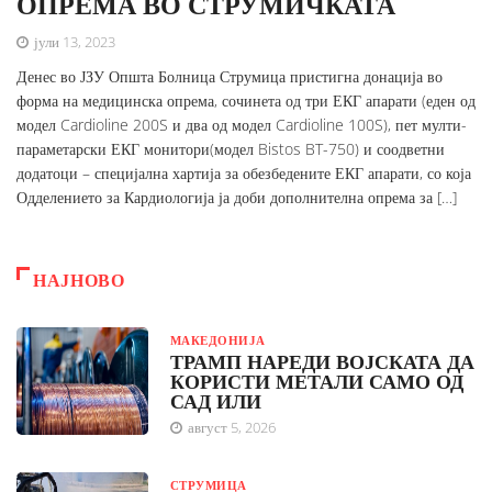
ОПРЕМА ВО СТРУМИЧКАТА
јули 13, 2023
Денес во ЈЗУ Општа Болница Струмица пристигна донација во
форма на медицинска опрема, сочинета од три ЕКГ апарати (еден од
модел Cardioline 200S и два од модел Cardioline 100S), пет мулти-
параметарски ЕКГ монитори(модел Bistos BT-750) и соодветни
додатоци – специјална хартија за обезбедените ЕКГ апарати, со која
Одделението за Кардиологија ја доби дополнителна опрема за […]
НАЈНОВО
МАКЕДОНИЈА
ТРАМП НАРЕДИ ВОЈСКАТА ДА
КОРИСТИ МЕТАЛИ САМО ОД
САД ИЛИ
август 5, 2026
СТРУМИЦА