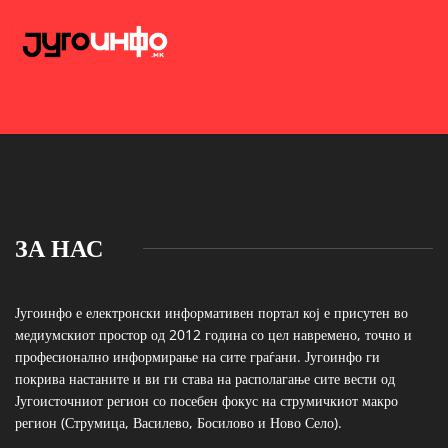
ЗА НАС
Југоинфо е електронски информативен портал кој е присутен во
медиумскиот простор од 2012 година со цел навремено, точно и
професионално информирање на сите граѓани. Југоинфо ги
покрива настаните и ви ги става на располагање сите вести од
Југоисточниот регион со посебен фокус на струмичкиот макро
регион (Струмица, Василево, Босилово и Ново Село).