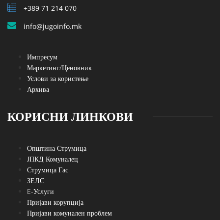
+389 71 214 070
info@jugoinfo.mk
Импресум
Маркетинг/Ценовник
Услови за користење
Архива
КОРИСНИ ЛИНКОВИ
Општина Струмица
ЈПКД Комуналец
Струмица Гас
ЗЕЛС
E-Услуги
Пријави корупција
Пријави комунален проблем