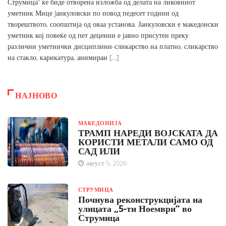
Струмица“ ќе биде отворена изложба од делата на ликовниот
уметник Мице Jанкуловски по повод педесет години од
творештвото, соопштија од оваа установа. Јанкуловски е македонски
уметник кој повеќе од пет децении е јавно присутен преку
различни уметнички дисциплини-сликарство на платно, сликарство
на стакло, карикатура, анимиран […]
НАЈНОВО
МАКЕДОНИЈА
ТРАМП НАРЕДИ ВОЈСКАТА ДА
КОРИСТИ МЕТАЛИ САМО ОД
САД ИЛИ
август 5, 2026
СТРУМИЦА
Почнува реконструкцијата на
улицата „5-ти Ноември“ во
Струмица