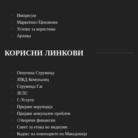
Импресум
Маркетинг/Ценовник
Услови за користење
Архива
КОРИСНИ ЛИНКОВИ
Општина Струмица
ЈПКД Комуналец
Струмица Гас
ЗЕЛС
E-Услуги
Пријави корупција
Пријави комунален проблем
Oтворени финансии
Совет за етика во медиуми
Кодекс на новинарите на Македонија