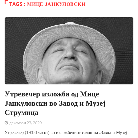
TAGS : МИЦЕ ЈАНКУЛОВСКИ
Утревечер изложба од Мице
Јанкуловски во Завод и Музеј
Струмица
декември 23, 2020
Утревечер (19:00 часот) во изложбениот салон на „Завод и Музеј