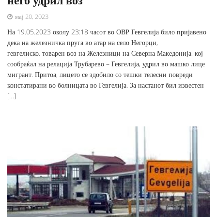
мај 20, 2023
На 19.05.2023 околу 23:18 часот во ОВР Гевгелија било пријавено
дека на железничка пруга во атар на село Негорци,
гевгелиско, товарен воз на Железници на Северна Македонија, кој
сообраќал на релација Трубарево – Гевгелија, удрил во машко лице
мигрант. Притоа, лицето се здобило со тешки телесни повреди
констатирани во болницата во Гевгелија. За настанот бил известен
[…]