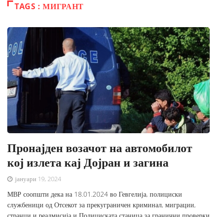
TAGS : МИГРАНТ
Пронајден возачот на автомобилот
кој излета кај Дојран и загина
јануари 19, 2024
МВР соопшти дека на 18.01.2024 во Гевгелија, полициски
службеници од Отсекот за прекуграничен криминал, миграции,
странци и реадмисија и Полициската станица за гранични проверки