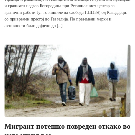
и граничен надзор Богородица при Регионалниот центар за
гранични работи Југ го лишиле од слобода Г.Ш.(39) од Кавадарци,
со привремен престој во Гевгелија. По преземени мерки и
активности било дојдено до […]
Мигрант потешко повреден откако во
него удрил воз