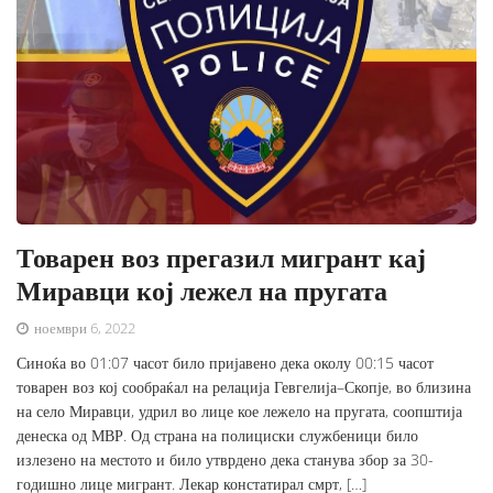
Товарен воз прегазил мигрант кај
Миравци кој лежел на пругата
ноември 6, 2022
Синоќа во 01:07 часот било пријавено дека околу 00:15 часот
товарен воз кој сообраќал на релација Гевгелија–Скопје, во близина
на село Миравци, удрил во лице кое лежело на пругата, соопштија
денеска од МВР. Од страна на полициски службеници било
излезено на местото и било утврдено дека станува збор за 30-
годишно лице мигрант. Лекар констатирал смрт, […]