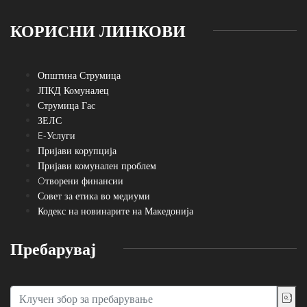
КОРИСНИ ЛИНКОВИ
Општина Струмица
ЈПКД Комуналец
Струмица Гас
ЗЕЛС
E-Услуги
Пријави корупција
Пријави комунален проблем
Oтворени финансии
Совет за етика во медиуми
Кодекс на новинарите на Македонија
Пребарувај