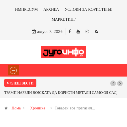
ИМПРЕСУМ
АРХИВА
УСЛОВИ ЗА КОРИСТЕЊЕ
МАРКЕТИНГ
август 7, 2026
ФЛЕШ ВЕСТИ
ТРАМП НАРЕДИ ВОЈСКАТА ДА КОРИСТИ МЕТАЛИ САМО ОД САД
Почну
ИЛИ ОД ПАРТНЕРСКИ ЗЕМЈИ Ќе профитираме ли со бакарот од
Дома
Хроника
Товарен воз прегазил…
Иловица и со антимонот?