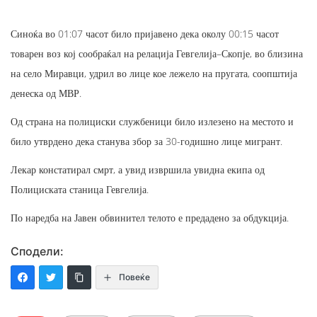
Синоќа во 01:07 часот било пријавено дека околу 00:15 часот
товарен воз кој сообраќал на релација Гевгелија–Скопје, во близина
на село Миравци, удрил во лице кое лежело на пругата, соопштија
денеска од МВР.
Од страна на полициски службеници било излезено на местото и
било утврдено дека станува збор за 30-годишно лице мигрант.
Лекар констатирал смрт, а увид извршила увидна екипа од
Полициската станица Гевгелија.
По наредба на Јавен обвинител телото е предадено за обдукција.
Сподели:
Повеќе