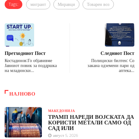
Tags:
мигрант
Миравци
Товарен воз
Претходниот Пост
Следниот Пост
Костадинов:Го објавивме
Полициски билтен: Со
Јавниот повик за поддршка
закана одземени пари од
на младински…
аптека…
НАЈНОВО
МАКЕДОНИЈА
ТРАМП НАРЕДИ ВОЈСКАТА ДА
КОРИСТИ МЕТАЛИ САМО ОД
САД ИЛИ
август 5, 2026