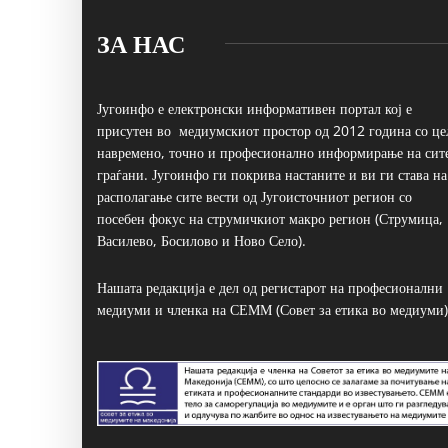
ЗА НАС
Југоинфо е електронски информативен портал кој е
присутен во медиумскиот простор од 2012 година со це
навремено, точно и професионално информирање на сит
граѓани. Југоинфо ги покрива настаните и ви ги става на
располагање сите вести од Југоисточниот регион со
посебен фокус на струмичкиот макро регион (Струмица,
Василево, Босилово и Ново Село).
Нашата редакција е дел од регистарот на професионални
медиуми и членка на СЕММ (Совет за етика во медиуми)