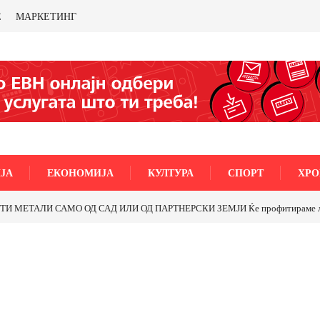
Е
МАРКЕТИНГ
ЈА
ЕКОНОМИЈА
КУЛТУРА
СПОРТ
ХРО
МЕТАЛИ САМО ОД САД ИЛИ ОД ПАРТНЕРСКИ ЗЕМЈИ Ќе профитираме ли со 