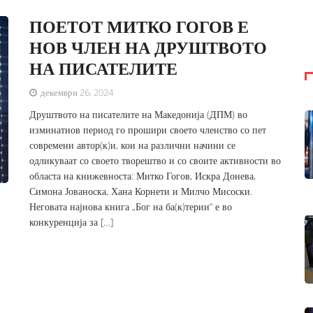
ПОЕТОТ МИТКО ГОГОВ Е
НОВ ЧЛЕН НА ДРУШТВОТО
НА ПИСАТЕЛИТЕ
декември 26, 2024
Друштвото на писателите на Македонија (ДПМ) во
изминатиов период го прошири своето членство со пет
современи автор(к)и, кои на различни начини се
одликуваат со своето творештво и со своите активности во
областа на книжевноста: Митко Гогов, Искра Донева,
Симона Јованоска, Хана Корнети и Милчо Мисоски.
Неговата најнова книга „Бог на ба(к)терии“ е во
конкуренција за […]