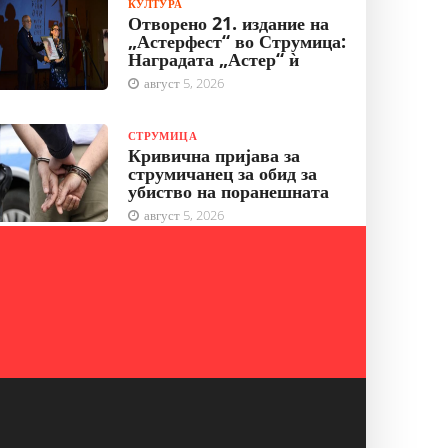
КУЛТУРА
Отворено 21. издание на
„Астерфест“ во Струмица:
Наградата „Астер“ ѝ
август 5, 2026
СТРУМИЦА
Кривична пријава за
струмичанец за обид за
убиство на поранешната
август 5, 2026