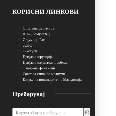
КОРИСНИ ЛИНКОВИ
Општина Струмица
ЈПКД Комуналец
Струмица Гас
ЗЕЛС
E-Услуги
Пријави корупција
Пријави комунален проблем
Oтворени финансии
Совет за етика во медиуми
Кодекс на новинарите на Македонија
Пребарувај