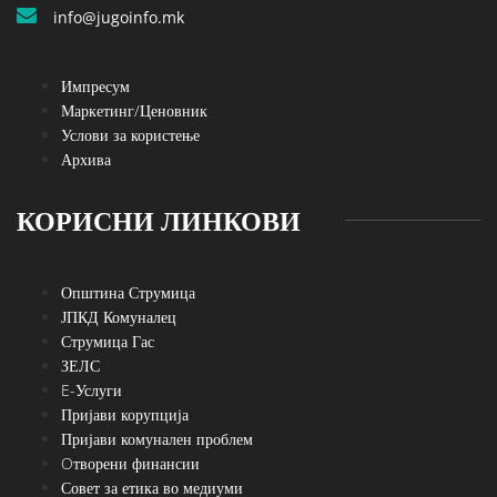
info@jugoinfo.mk
Импресум
Маркетинг/Ценовник
Услови за користење
Архива
КОРИСНИ ЛИНКОВИ
Општина Струмица
ЈПКД Комуналец
Струмица Гас
ЗЕЛС
E-Услуги
Пријави корупција
Пријави комунален проблем
Oтворени финансии
Совет за етика во медиуми