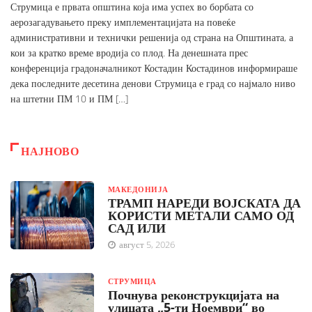
Струмица е првата општина која има успех во борбата со
аерозагадувањето преку имплементацијата на повеќе
административни и технички решенија од страна на Општината, а
кои за кратко време вродија со плод. На денешната прес
конференција градоначалникот Костадин Костадинов информираше
дека последните десетина денови Струмица е град со најмало ниво
на штетни ПМ 10 и ПМ […]
НАЈНОВО
МАКЕДОНИЈА
ТРАМП НАРЕДИ ВОЈСКАТА ДА
КОРИСТИ МЕТАЛИ САМО ОД
САД ИЛИ
август 5, 2026
СТРУМИЦА
Почнува реконструкцијата на
улицата „5-ти Ноември“ во