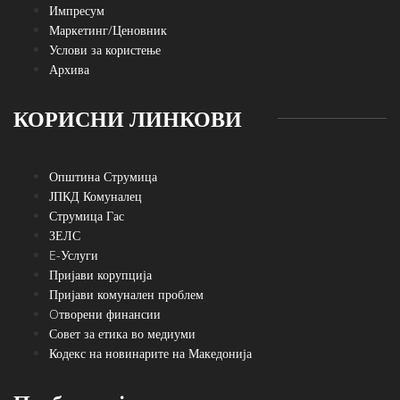
Импресум
Маркетинг/Ценовник
Услови за користење
Архива
КОРИСНИ ЛИНКОВИ
Општина Струмица
ЈПКД Комуналец
Струмица Гас
ЗЕЛС
E-Услуги
Пријави корупција
Пријави комунален проблем
Oтворени финансии
Совет за етика во медиуми
Кодекс на новинарите на Македонија