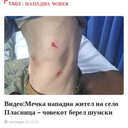
TAGS : НАПАДНА ЧОВЕК
Видео:Мечка нападна жител на село
Пласница – човекот берел шумски
октомври 24, 2023