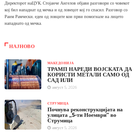
Директорот наЦУК, Стојанче Ангелов објави разговори со човекот
кој бил нападнат од мечка и од ловецот кој го спасил. Разговор со
Раим Рамчески, еден од ловците кои први помогнале на лицето
нападнато од мечка.
НАЈНОВО
МАКЕДОНИЈА
ТРАМП НАРЕДИ ВОЈСКАТА ДА
КОРИСТИ МЕТАЛИ САМО ОД
САД ИЛИ
август 5, 2026
СТРУМИЦА
Почнува реконструкцијата на
улицата „5-ти Ноември“ во
Струмица
август 5, 2026