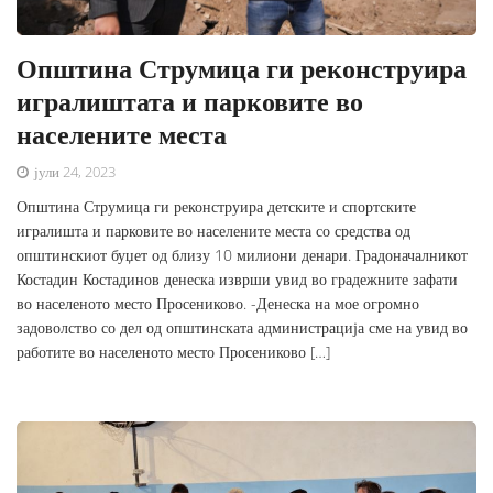
Општина Струмица ги реконструира
игралиштата и парковите во
населените места
јули 24, 2023
Општина Струмица ги реконструира детските и спортските
игралишта и парковите во населените места со средства од
општинскиот буџет од близу 10 милиони денари. Градоначалникот
Костадин Костадинов денеска изврши увид во градежните зафати
во населеното место Просениково. -Денеска на мое огромно
задоволство со дел од општинската администрација сме на увид во
работите во населеното место Просениково […]