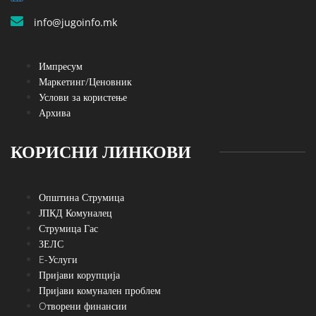
info@jugoinfo.mk
Импресум
Маркетинг/Ценовник
Услови за користење
Архива
КОРИСНИ ЛИНКОВИ
Општина Струмица
ЈПКД Комуналец
Струмица Гас
ЗЕЛС
E-Услуги
Пријави корупција
Пријави комунален проблем
Oтворени финансии