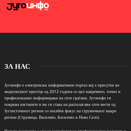
ЗА НАС
Југоинфо е електронски информативен портал кој е присутен во
медиумскиот простор од 2012 година со цел навремено, точно и
професионално информирање на сите граѓани. Југоинфо ги
покрива настаните и ви ги става на располагање сите вести од
Југоисточниот регион со посебен фокус на струмичкиот макро
регион (Струмица, Василево, Босилово и Ново Село).
Нашата редакција е дел од регистарот на професионални медиуми и