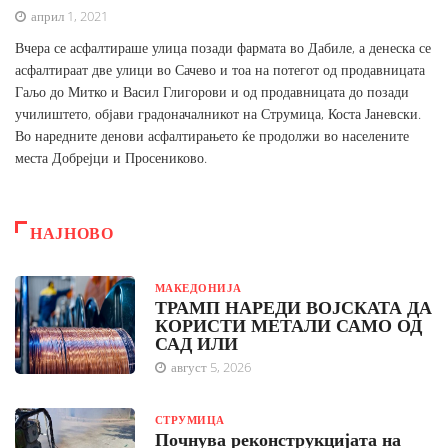
април 1, 2021
Вчера се асфалтираше улица позади фармата во Дабиле, а денеска се
асфалтираат две улици во Сачево и тоа на потегот од продавницата
Гаљо до Митко и Васил Глигорови и од продавницата до позади
училиштето, објави градоначалникот на Струмица, Коста Јаневски.
Во наредните денови асфалтирањето ќе продолжи во населените
места Добрејци и Просениково.
НАЈНОВО
МАКЕДОНИЈА
ТРАМП НАРЕДИ ВОЈСКАТА ДА
КОРИСТИ МЕТАЛИ САМО ОД
САД ИЛИ
август 5, 2026
СТРУМИЦА
Почнува реконструкцијата на