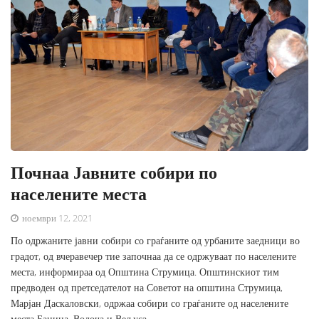
Почнаа Јавните собири по
населените места
ноември 12, 2021
По одржаните јавни собири со граѓаните од урбаните заедници во
градот, од вчеравечер тие започнаа да се одржуваат по населените
места, информираа од Општина Струмица. Општинскиот тим
предводен од претседателот на Советот на општина Струмица,
Марјан Даскаловски, одржаа собири со граѓаните од населените
места Баница, Водоча и Вељуса.