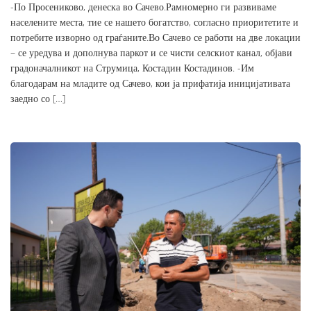
-По Просениково, денеска во Сачево.Рамномерно ги развиваме
населените места, тие се нашето богатство, согласно приоритетите и
потребите изворно од граѓаните.Во Сачево се работи на две локации
– се уредува и дополнува паркот и се чисти селскиот канал, објави
градоначалникот на Струмица, Костадин Костадинов. -Им
благодарам на младите од Сачево, кои ја прифатија иницијативата
заедно со […]