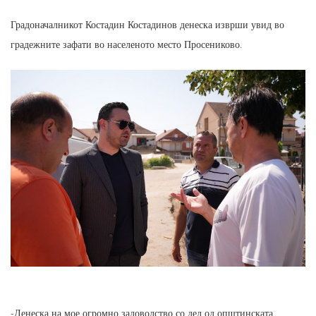
Градоначалникот Костадин Костадинов денеска изврши увид во
градежните зафати во населеното место Просениково.
-Денеска на мое огромно задоволство со дел од општинската