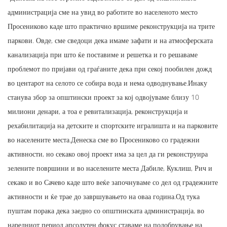
администрација сме на увид во работите во населеното место
Просениково каде што практично вршиме реконструкција на трите
паркови. Овде, сме сведоци дека имаме зафати и на атмосферската
канализација при што ќе поставиме и решетка и го решаваме
проблемот по пријави од граѓаните дека при секој пообилен дожд
во центарот на селото се собира вода и нема одводнување.Инаку
станува збор за општински проект за кој одвојуваме близу 10
милиони денари, а тоа е ревитализација, реконструкција и
рехабилитација на детските и спортските игралишта и на парковите
во населените места.Денеска сме во Просениково со градежни
активности, но секако овој проект има за цел да ги реконструира
зелените површини и во населените места Дабиле, Куклиш, Рич и
секако и во Сачево каде што веќе започнуваме со дел од градежните
активности и ќе трае до завршувањето на оваа година.Од тука
пуштам порака дека заедно со општинската администрација, во
наредниот период апсолутен фокус ставаме на подобрување на