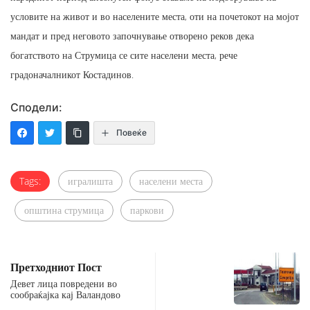
условите на живот и во населените места, оти на почетокот на мојот
мандат и пред неговото започнување отворено реков дека
богатството на Струмица се сите населени места, рече
градоначалникот Костадинов.
Сподели:
Повеќе
Tags:
игралишта
населени места
општина струмица
паркови
Претходниот Пост
Девет лица повредени во
сообраќајка кај Валандово