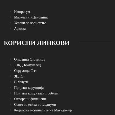
Импресум
Маркетинг/Ценовник
Услови за користење
Архива
КОРИСНИ ЛИНКОВИ
Општина Струмица
ЈПКД Комуналец
Струмица Гас
ЗЕЛС
E-Услуги
Пријави корупција
Пријави комунален проблем
Oтворени финансии
Совет за етика во медиуми
Кодекс на новинарите на Македонија