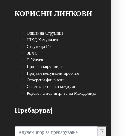
КОРИСНИ ЛИНКОВИ
Општина Струмица
ЈПКД Комуналец
Струмица Гас
ЗЕЛС
E-Услуги
Пријави корупција
Пријави комунален проблем
Oтворени финансии
Совет за етика во медиуми
Кодекс на новинарите на Македонија
Пребарувај