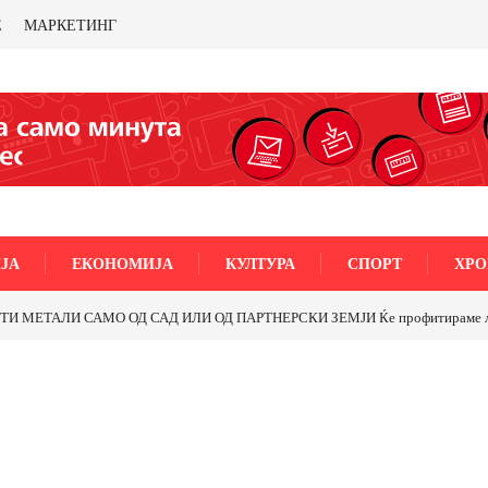
Е
МАРКЕТИНГ
ЈА
ЕКОНОМИЈА
КУЛТУРА
СПОРТ
ХРО
МЕТАЛИ САМО ОД САД ИЛИ ОД ПАРТНЕРСКИ ЗЕМЈИ Ќе профитираме ли со 