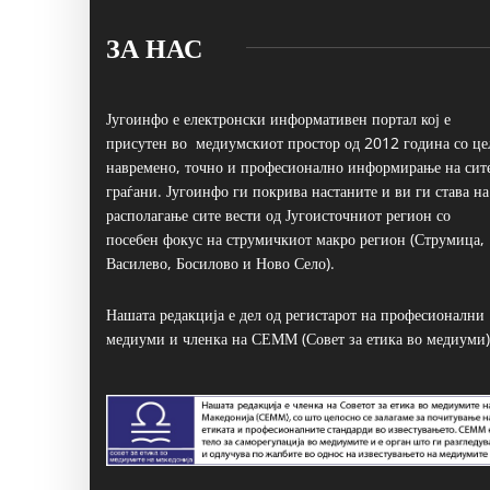
ЗА НАС
Југоинфо е електронски информативен портал кој е
присутен во медиумскиот простор од 2012 година со це
навремено, точно и професионално информирање на сит
граѓани. Југоинфо ги покрива настаните и ви ги става на
располагање сите вести од Југоисточниот регион со
посебен фокус на струмичкиот макро регион (Струмица,
Василево, Босилово и Ново Село).
Нашата редакција е дел од регистарот на професионални
медиуми и членка на СЕММ (Совет за етика во медиуми)