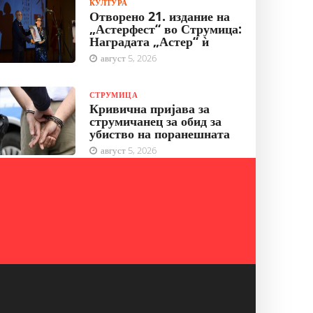
КУЛТУРА
Отворено 21. издание на
„Астерфест“ во Струмица:
Наградата „Астер“ ѝ
август 5, 2026
СТРУМИЦА
Кривична пријава за
струмичанец за обид за
убиство на поранешната
август 5, 2026