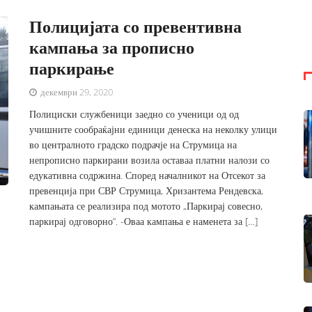
Полицијата со превентивна
кампања за прописно
паркирање
декември 29, 2020
Полициски службеници заедно со ученици од од
учишните сообраќајни единици денеска на неколку улици
во централното градско подрачје на Струмица на
непрописно паркирани возила оставаа платни налози со
едукативна содржина. Според началникот на Отсекот за
превенција при СВР Струмица, Хризантема Рендевска,
кампањата се реализира под мотото „Паркирај совесно,
паркирај одговорно“. -Оваа кампања е наменета за […]