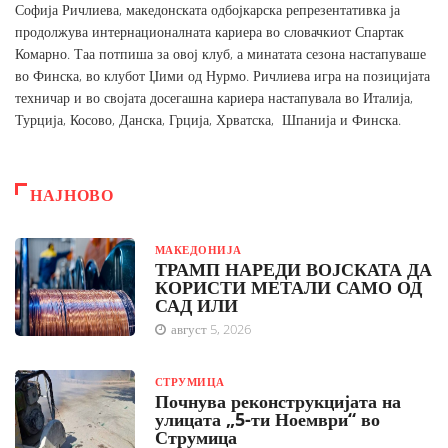
Софија Ричлиева, македонската одбојкарска репрезентативка ја
продолжува интернационалната кариера во словачкиот Спартак
Комарно. Таа потпиша за овој клуб, а минатата сезона настапуваше
во Финска, во клубот Џими од Нурмо. Ричлиева игра на позицијата
техничар и во својата досегашна кариера настапувала во Италија,
Турција, Косово, Данска, Грција, Хрватска, Шпанија и Финска.
НАЈНОВО
МАКЕДОНИЈА
ТРАМП НАРЕДИ ВОЈСКАТА ДА
КОРИСТИ МЕТАЛИ САМО ОД
САД ИЛИ
август 5, 2026
СТРУМИЦА
Почнува реконструкцијата на
улицата „5-ти Ноември“ во
Струмица