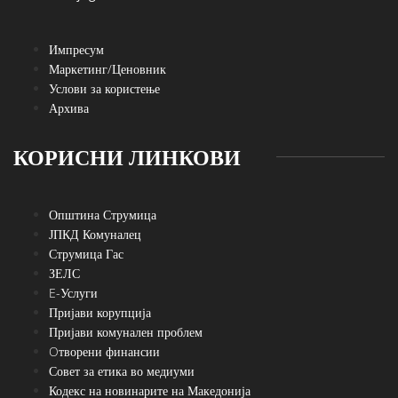
Импресум
Маркетинг/Ценовник
Услови за користење
Архива
КОРИСНИ ЛИНКОВИ
Општина Струмица
ЈПКД Комуналец
Струмица Гас
ЗЕЛС
E-Услуги
Пријави корупција
Пријави комунален проблем
Oтворени финансии
Совет за етика во медиуми
Кодекс на новинарите на Македонија