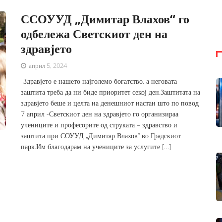
ССОУУД „Димитар Влахов“ го
одбележа Светскиот ден на
здравјето
април 5, 2024
-Здравјето е нашето најголемо богатство, а неговата
заштита треба да ни биде приоритет секој ден.Заштитата на
здравјето беше и целта на денешниот настан што по повод
7 април -Светскиот ден на здравјето го организираа
учениците и професорите од струката – здравство и
заштита при СОУУД „Димитар Влахов“ во Градскиот
парк.Им благодарам на учениците за услугите […]