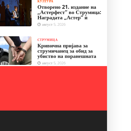
КУЛТУРА
Отворено 21. издание на
„Астерфест“ во Струмица:
Наградата „Астер“ ѝ
август 5, 2026
СТРУМИЦА
Кривична пријава за
струмичанец за обид за
убиство на поранешната
август 5, 2026