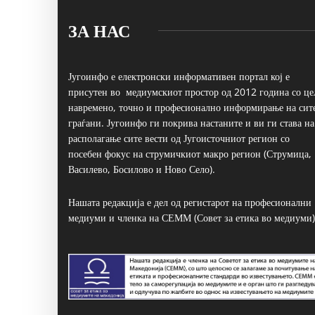
ЗА НАС
Југоинфо е електронски информативен портал кој е
присутен во медиумскиот простор од 2012 година со це
навремено, точно и професионално информирање на сит
граѓани. Југоинфо ги покрива настаните и ви ги става на
располагање сите вести од Југоисточниот регион со
посебен фокус на струмичкиот макро регион (Струмица,
Василево, Босилово и Ново Село).
Нашата редакција е дел од регистарот на професионални
медиуми и членка на СЕММ (Совет за етика во медиуми)