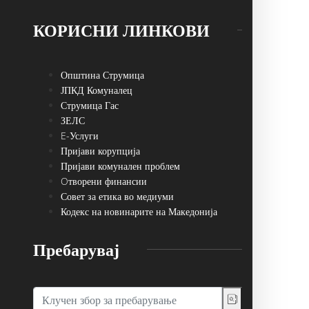
КОРИСНИ ЛИНКОВИ
Општина Струмица
ЈПКД Комуналец
Струмица Гас
ЗЕЛС
E-Услуги
Пријави корупција
Пријави комунален проблем
Oтворени финансии
Совет за етика во медиуми
Кодекс на новинарите на Македонија
Пребарувај