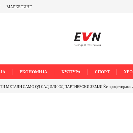
Е
МАРКЕТИНГ
ЈА
ЕКОНОМИЈА
КУЛТУРА
СПОРТ
ХРО
МЕТАЛИ САМО ОД САД ИЛИ ОД ПАРТНЕРСКИ ЗЕМЈИ Ќе профитираме ли со 