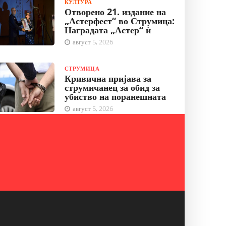
КУЛТУРА
Отворено 21. издание на
„Астерфест“ во Струмица:
Наградата „Астер“ ѝ
август 5, 2026
СТРУМИЦА
Кривична пријава за
струмичанец за обид за
убиство на поранешната
август 5, 2026