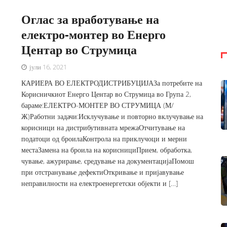
Оглас за вработување на
електро-монтер во Енерго
Центар во Струмица
јули 16, 2021
КАРИЕРА ВО ЕЛЕКТРОДИСТРИБУЦИЈАЗа потребите на
Корисничкиот Енерго Центар во Струмица во Група 2,
бараме:ЕЛЕКТРО-МОНТЕР ВО СТРУМИЦА (М/
Ж)Работни задачи:Исклучување и повторно вклучување на
корисници на дистрибутивната мрежаОтчитување на
податоци од броилаКонтрола на приклучоци и мерни
местаЗамена на броила на кориснициПрием, обработка,
чување, ажурирање, средување на документацијаПомош
при отстранување дефектиОткривање и пријавување
неправилности на електроенергетски објекти и […]