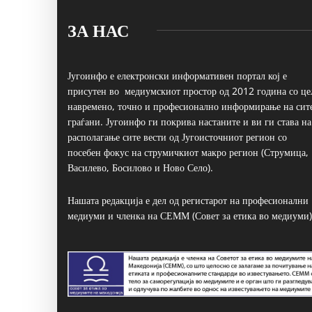
ЗА НАС
Југоинфо е електронски информативен портал кој е
присутен во медиумскиот простор од 2012 година со це
навремено, точно и професионално информирање на сит
граѓани. Југоинфо ги покрива настаните и ви ги става на
располагање сите вести од Југоисточниот регион со
посебен фокус на струмичкиот макро регион (Струмица,
Василево, Босилово и Ново Село).
Нашата редакција е дел од регистарот на професионални
медиуми и членка на СЕММ (Совет за етика во медиуми)