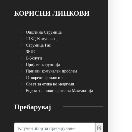
КОРИСНИ ЛИНКОВИ
Општина Струмица
ЈПКД Комуналец
Струмица Гас
ЗЕЛС
E-Услуги
Пријави корупција
Пријави комунален проблем
Oтворени финансии
Совет за етика во медиуми
Кодекс на новинарите на Македонија
Пребарувај