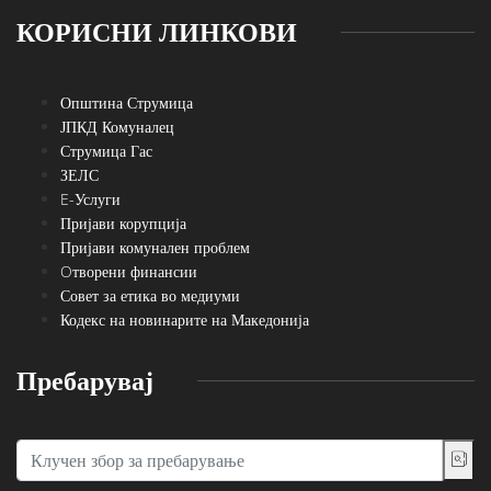
КОРИСНИ ЛИНКОВИ
Општина Струмица
ЈПКД Комуналец
Струмица Гас
ЗЕЛС
E-Услуги
Пријави корупција
Пријави комунален проблем
Oтворени финансии
Совет за етика во медиуми
Кодекс на новинарите на Македонија
Пребарувај