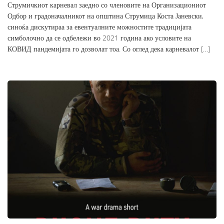
Струмичкиот карневал заедно со членовите на Организациониот
Одбор и градоначалникот на општина Струмица Коста Јаневски,
синоќа дискутираа за евентуалните можностите традицијата
симболочно да се одбележи во 2021 година ако условите на
КОВИД пандемијата го дозволат тоа. Со оглед дека карневалот […]