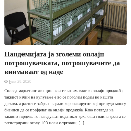
Пандeмијата ја зголеми онлајн
потрошувачката, потрошувачите да
внимаваат од каде
јуни 29, 2020
Според маркетинг агенции, кои се занимаваат со онлајн продажба,
таквиот начин на купување е во се поголем подем во нашата
држава, а растот е забрзан заради коронавирусот, кој принуди многу
бизниси да се префрлат на онлајн продажба. Како потврда на
таквото тврдење го наведуваат податокот дека оваа година досега се
регистрирани околу 100 нови е-трговци, […]