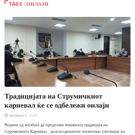
TAGS : ОНЛАЈН
Традицијата на Струмичкиот
карневал ќе се одбележи онлајн
ноември 6, 2020
Водени од желбата да продолжи вековната традиција на
Струмичкиот Карневал , долгогодишните посветени учесници на