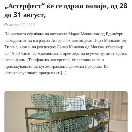
„Астерфест“ ќе се одржи онлајн, од 28
до 31 август,
август 27, 2020
По краткото обраќање на авторката Мораг Меккинон од Единбург,
на лауреатот на наградата Астер за животно дело Пиро Милкани од
Тирана, како и на режисерот Ленар Камалов од Москва, утревечер
во 19:30 часот, со македонската премиера на осумминутниот краток
игран филм „Телефонско дежурство“, ќе започне онлајн
прикажувањето на кусометражната филмска програма. Во
натпреварувачката програма се […]