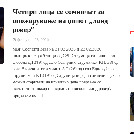
Четири лица се сомничат за
опожарување на џипот „ланд
ровер“
февруари 23, 2026
МВР Соопшти дека на 21.02.2026 и 22.02.2026
полициски службеници од СВР Струмица ги лишија од
слобода Д.Г.(19) од село Секирник, струмичко, Р.П.(38) од
село Владевци, струмичко, А.Т.(26) од село Еднокуќево,
струмичко и К.Г.(19) од Струмица поради сомнение дека се
можни сторители на кривично дело поврзано со
настанатиот пожар на паркирано возило „ланд ровер“,
пријавено во […]