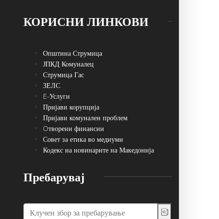
КОРИСНИ ЛИНКОВИ
Општина Струмица
ЈПКД Комуналец
Струмица Гас
ЗЕЛС
E-Услуги
Пријави корупција
Пријави комунален проблем
Oтворени финансии
Совет за етика во медиуми
Кодекс на новинарите на Македонија
Пребарувај