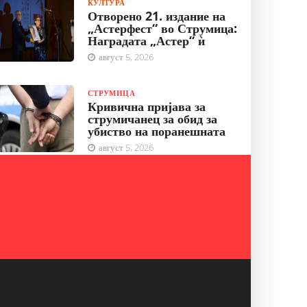
КУЛТУРА
Отворено 21. издание на
„Астерфест“ во Струмица:
Наградата „Астер“ ѝ
август 5, 2026
СТРУМИЦА
Кривична пријава за
струмичанец за обид за
убиство на поранешната
август 5, 2026