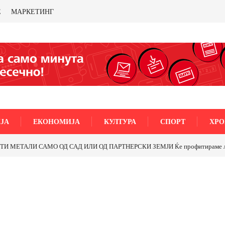
Е
МАРКЕТИНГ
ЈА
ЕКОНОМИЈА
КУЛТУРА
СПОРТ
ХРО
МЕТАЛИ САМО ОД САД ИЛИ ОД ПАРТНЕРСКИ ЗЕМЈИ Ќе профитираме ли со 