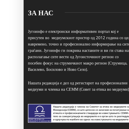
ЗА НАС
Југоинфо е електронски информативен портал кој е
присутен во медиумскиот простор од 2012 година со це
навремено, точно и професионално информирање на сит
граѓани. Југоинфо ги покрива настаните и ви ги става на
располагање сите вести од Југоисточниот регион со
посебен фокус на струмичкиот макро регион (Струмица,
Василево, Босилово и Ново Село).
Нашата редакција е дел од регистарот на професионални
медиуми и членка на СЕММ (Совет за етика во медиуми)