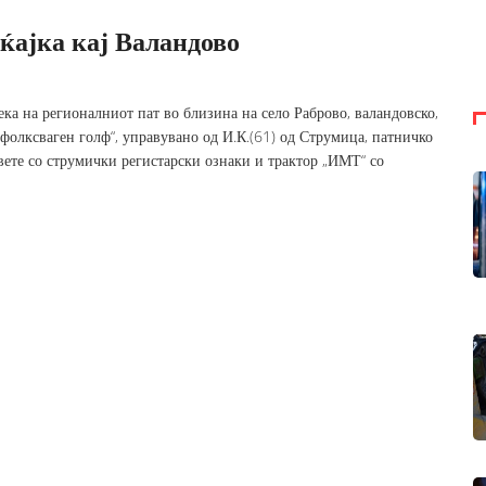
ќајка кај Валандово
ка на регионалниот пат во близина на село Раброво, валандовско,
„фолксваген голф“, управувано од И.К.(61) од Струмица, патничко
двете со струмички регистарски ознаки и трактор „ИМТ“ со