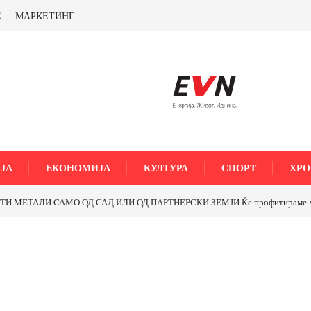
Е
МАРКЕТИНГ
ЈА
ЕКОНОМИЈА
КУЛТУРА
СПОРТ
ХРО
МЕТАЛИ САМО ОД САД ИЛИ ОД ПАРТНЕРСКИ ЗЕМЈИ Ќе профитираме ли со 