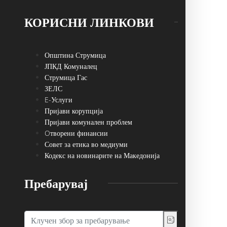
КОРИСНИ ЛИНКОВИ
Општина Струмица
ЈПКД Комуналец
Струмица Гас
ЗЕЛС
E-Услуги
Пријави корупција
Пријави комунален проблем
Oтворени финансии
Совет за етика во медиуми
Кодекс на новинарите на Македонија
Пребарувај