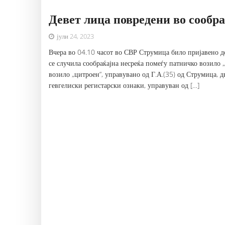
Девет лица повредени во сообра
јули 24, 2023
Вчера во 04.10 часот во СВР Струмица било пријавено де
се случила сообраќајна несреќа помеѓу патничко возило 
возило „цитроен“, управувано од Г.А.(35) од Струмица, 
гевгелиски регистарски ознаки, управуван од […]