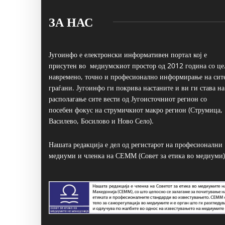
ЗА НАС
Југоинфо е електронски информативен портал кој е
присутен во медиумскиот простор од 2012 година со це
навремено, точно и професионално информирање на сит
граѓани. Југоинфо ги покрива настаните и ви ги става на
располагање сите вести од Југоисточниот регион со
посебен фокус на струмичкиот макро регион (Струмица,
Василево, Босилово и Ново Село).
Нашата редакција е дел од регистарот на професионални
медиуми и членка на СЕММ (Совет за етика во медиуми)