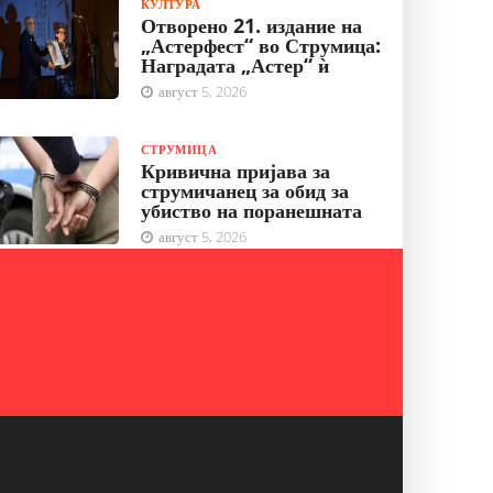
КУЛТУРА
Отворено 21. издание на
„Астерфест“ во Струмица:
Наградата „Астер“ ѝ
август 5, 2026
СТРУМИЦА
Кривична пријава за
струмичанец за обид за
убиство на поранешната
август 5, 2026