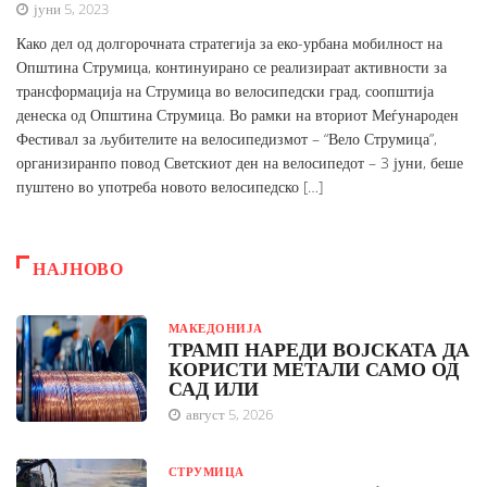
јуни 5, 2023
Како дел од долгорочната стратегија за еко-урбана мобилност на
Општина Струмица, континуирано се реализираат активности за
трансформација на Струмица во велосипедски град, соопштија
денеска од Општина Струмица. Во рамки на вториот Меѓународен
Фестивал за љубителите на велосипедизмот – “Вело Струмица”,
организиранпо повод Светскиот ден на велосипедот – 3 јуни, беше
пуштено во употреба новото велосипедско […]
НАЈНОВО
МАКЕДОНИЈА
ТРАМП НАРЕДИ ВОЈСКАТА ДА
КОРИСТИ МЕТАЛИ САМО ОД
САД ИЛИ
август 5, 2026
СТРУМИЦА