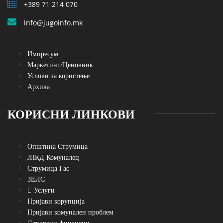
+389 71 214 070
info@jugoinfo.mk
Импресум
Маркетинг/Ценовник
Услови за користење
Архива
КОРИСНИ ЛИНКОВИ
Општина Струмица
ЈПКД Комуналец
Струмица Гас
ЗЕЛС
E-Услуги
Пријави корупција
Пријави комунален проблем
Oтворени финансии