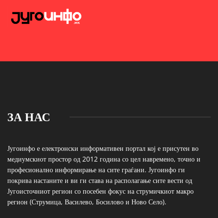
ЗА НАС
Југоинфо е електронски информативен портал кој е присутен во
медиумскиот простор од 2012 година со цел навремено, точно и
професионално информирање на сите граѓани. Југоинфо ги
покрива настаните и ви ги става на располагање сите вести од
Југоисточниот регион со посебен фокус на струмичкиот макро
регион (Струмица, Василево, Босилово и Ново Село).