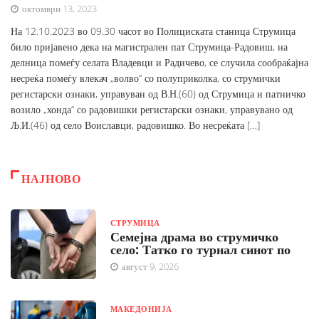
октомври 13, 2023
На 12.10.2023 во 09.30 часот во Полициската станица Струмица
било пријавено дека на магистрален пат Струмица-Радовиш, на
делница помеѓу селата Владевци и Радичево, се случила сообраќајна
несреќа помеѓу влекач „волво“ со полуприколка, со струмички
регистарски ознаки, управуван од В.Н.(60) од Струмица и патничко
возило „хонда“ со радовишки регистарски ознаки, управувано од
Љ.И.(46) од село Воиславци, радовишко. Во несреќата […]
НАЈНОВО
СТРУМИЦА
Семејна драма во струмичко
село: Татко го турнал синот по
август 9, 2026
МАКЕДОНИЈА