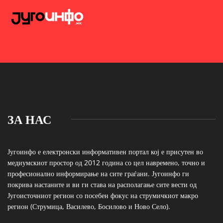
ЗА НАС
Југоинфо е електронски информативен портал кој е присутен во
медиумскиот простор од 2012 година со цел навремено, точно и
професионално информирање на сите граѓани. Југоинфо ги
покрива настаните и ви ги става на располагање сите вести од
Југоисточниот регион со посебен фокус на струмичкиот макро
регион (Струмица, Василево, Босилово и Ново Село).