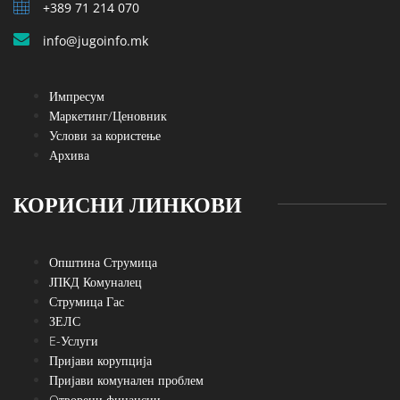
+389 71 214 070
info@jugoinfo.mk
Импресум
Маркетинг/Ценовник
Услови за користење
Архива
КОРИСНИ ЛИНКОВИ
Општина Струмица
ЈПКД Комуналец
Струмица Гас
ЗЕЛС
E-Услуги
Пријави корупција
Пријави комунален проблем
Oтворени финансии