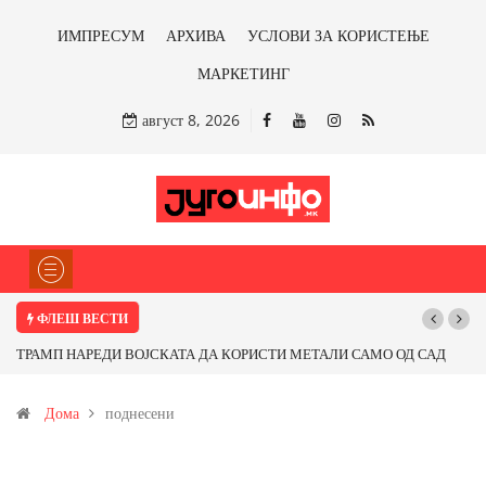
ИМПРЕСУМ
АРХИВА
УСЛОВИ ЗА КОРИСТЕЊЕ
МАРКЕТИНГ
август 8, 2026
ФЛЕШ ВЕСТИ
ТРАМП НАРЕДИ ВОЈСКАТА ДА КОРИСТИ МЕТАЛИ САМО ОД САД
По
ИЛИ ОД ПАРТНЕРСКИ ЗЕМЈИ Ќе профитираме ли со бакарот од
Дома
поднесени
Иловица и со антимонот?