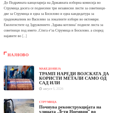
До Подрачната канцеларија на Државната изборна комисија во
Струмица досега се поднесени три независни листи за советници-
две за Струмица и една за Босилово и една кандидатура за
градоначалник во Василево за локалните избори во октомври.
Екологистите од Здружението „Здрава котлина“ поднеле листа за
советници под името „Стига е“за Струмица и Босилово, а според
најавите во […]
НАЈНОВО
МАКЕДОНИЈА
ТРАМП НАРЕДИ ВОЈСКАТА ДА
КОРИСТИ МЕТАЛИ САМО ОД
САД ИЛИ
август 5, 2026
СТРУМИЦА
Почнува реконструкцијата на
улицата „5-ти Ноември“ во