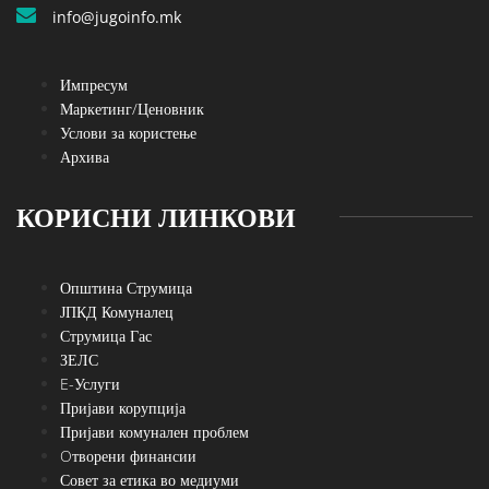
info@jugoinfo.mk
Импресум
Маркетинг/Ценовник
Услови за користење
Архива
КОРИСНИ ЛИНКОВИ
Општина Струмица
ЈПКД Комуналец
Струмица Гас
ЗЕЛС
E-Услуги
Пријави корупција
Пријави комунален проблем
Oтворени финансии
Совет за етика во медиуми