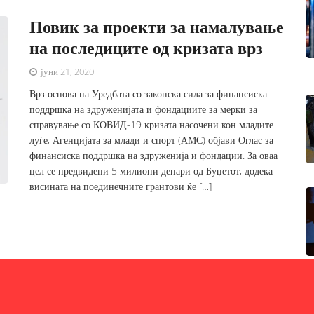
Повик за проекти за намалување
на последиците од кризата врз
јуни 21, 2020
Врз основа на Уредбата со законска сила за финансиска
поддршка на здруженијата и фондациите за мерки за
справување со КОВИД-19 кризата насочени кон младите
луѓе, Агенцијата за млади и спорт (АМС) објави Оглас за
финансиска поддршка на здруженија и фондации. За оваа
цел се предвидени 5 милиони денари од Буџетот, додека
висината на поединечните грантови ќе […]