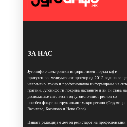
ЗА НАС
Југоинфо е електронски информативен портал кој е
присутен во медиумскиот простор од 2012 година со це
навремено, точно и професионално информирање на сит
граѓани. Југоинфо ги покрива настаните и ви ги става на
располагање сите вести од Југоисточниот регион со
посебен фокус на струмичкиот макро регион (Струмица,
Василево, Босилово и Ново Село).
Нашата редакција е дел од регистарот на професионални