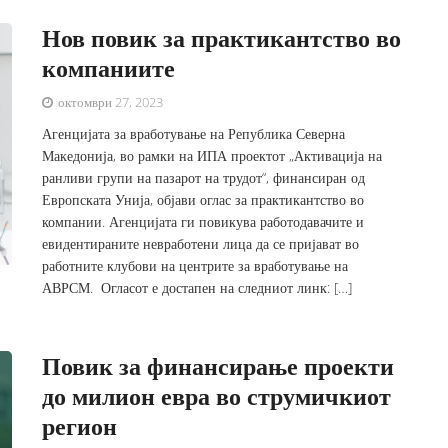
Нов повик за практикантство во
компаниите
октомври 27, 2023
Агенцијата за вработување на Република Северна
Македонија, во рамки на ИПА проектот „Активација на
ранливи групи на пазарот на трудот“, финансиран од
Европската Унија, објави оглас за практикантство во
компании. Агенцијата ги повикува работодавачите и
евидентираните невработени лица да се пријават во
работните клубови на центрите за вработување на
АВРСМ. Огласот е достапен на следниот линк: […]
Повик за финансирање проекти
до милион евра во струмичкиот
регион