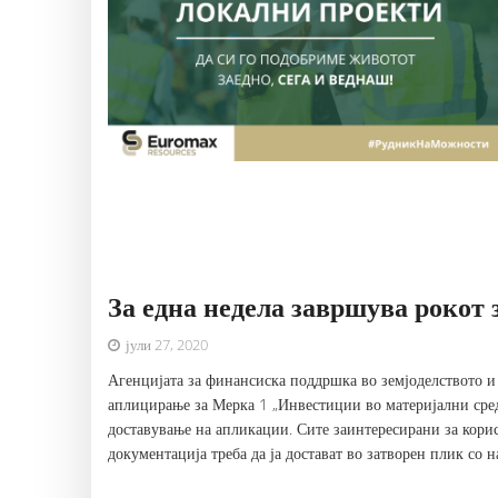
За една недела завршува рокот 
јули 27, 2020
Агенцијата за финансиска поддршка во земјоделството и 
аплицирање за Мерка 1 „Инвестиции во материјални сред
доставување на апликации. Сите заинтересирани за кори
документација треба да ја достават во затворен плик со на