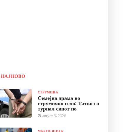
НАЈНОВО
СТРУМИЦА
Семејна драма во
струмичко село: Татко го
турнал синот по
август 9, 2026
МАКЕДОНИЈА