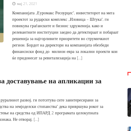
мај 21, 2021
Компанијата „Еуромакс Ресоурцес“, инвеститорот на мега
проектот за рударски комплекс „Иловица – Штука“, ги
повикува граѓанските и бизнис здруженија, како и
релевантните институции заедно да детектираат и побараат
решенија за најгорливите приоритети во струмичкиот
регион. Бордот на директори на компанијата обезбеди
финансиски фонд до милион евра за локални проекти кои
ќе придонесат за ревитализација на […]
за доставување на апликации за
руралниот развој, ги потсетува сите заинтересирани за
ства на земјоделски стопанства“ дека привршува рокот за
стење на средства од ИПАРД 2 програмата целокупната
знака, Не отворај, […]