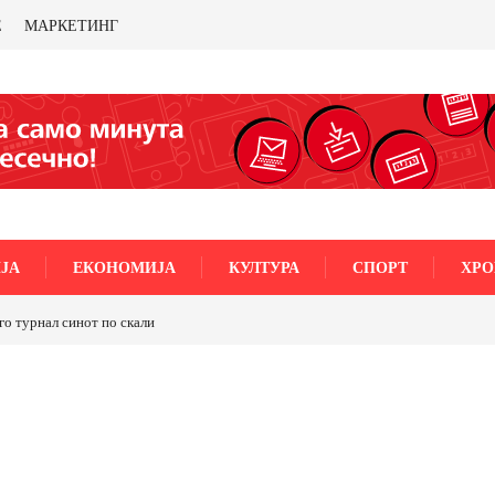
Е
МАРКЕТИНГ
ЈА
ЕКОНОМИЈА
КУЛТУРА
СПОРТ
ХРО
го турнал синот по скали