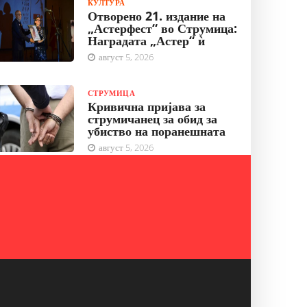
КУЛТУРА
Отворено 21. издание на
„Астерфест“ во Струмица:
Наградата „Астер“ ѝ
август 5, 2026
СТРУМИЦА
Кривична пријава за
струмичанец за обид за
убиство на поранешната
август 5, 2026