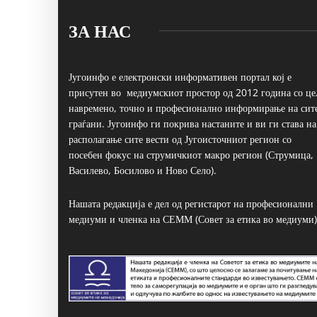
ЗА НАС
Југоинфо е електронски информативен портал кој е
присутен во медиумскиот простор од 2012 година со це
навремено, точно и професионално информирање на сит
граѓани. Југоинфо ги покрива настаните и ви ги става на
располагање сите вести од Југоисточниот регион со
посебен фокус на струмичкиот макро регион (Струмица,
Василево, Босилово и Ново Село).
Нашата редакција е дел од регистарот на професионални
медиуми и членка на СЕММ (Совет за етика во медиуми)