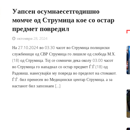
Уапсен осумнаесетгодишно
момче од Струмица кое со остар
предмет повредил
октомври 28, 2024
На 27.10.2024 во 03.30 часот во Струмица полициски
службеници од СВР Струмица го лишиле од слобода М.Х.
(18) од Струмица. Тој се сомничи дека околу 03.00 часот
во Струмица го нападнал со остар предмет Ѓ.Ѓ.(18) од
Радовиш, нанесувајќи му повреда во пределот на стомакот.
Ѓ.Ѓ. бил пренесен во Медицински центар Струмица, а за
настанот бил запознаен […]