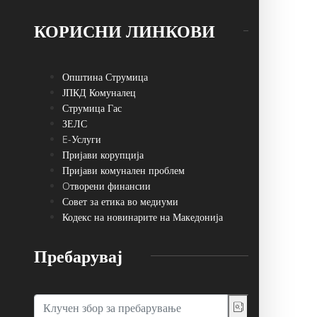
КОРИСНИ ЛИНКОВИ
Општина Струмица
ЈПКД Комуналец
Струмица Гас
ЗЕЛС
E-Услуги
Пријави корупција
Пријави комунален проблем
Oтворени финансии
Совет за етика во медиуми
Кодекс на новинарите на Македонија
Пребарувај