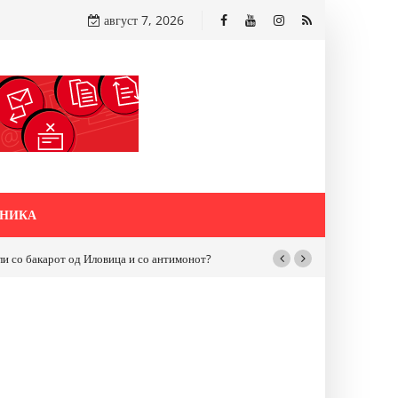
август 7, 2026
НИКА
бакарот од Иловица и со антимонот?