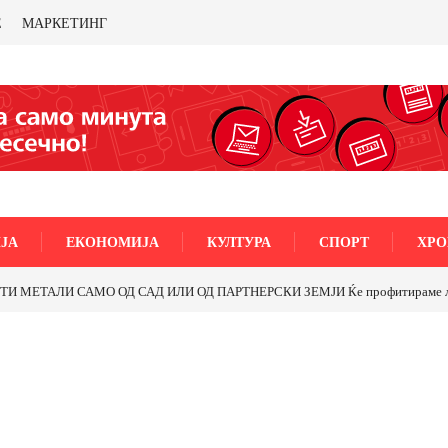
Е
МАРКЕТИНГ
ЈА
ЕКОНОМИЈА
КУЛТУРА
СПОРТ
ХРО
МЕТАЛИ САМО ОД САД ИЛИ ОД ПАРТНЕРСКИ ЗЕМЈИ Ќе профитираме ли со 