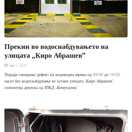
Прекин во водоснабдувањето на
улицата „Киро Абрашев“
мај 5, 2021
Поради санирање дефект на водоводна мрежа од 09:00 до 14:00
часот без водоснабдување ке остане улицата „Киро Абрашев“,
соопштија денеска од ЈПКД „Комуналец“.