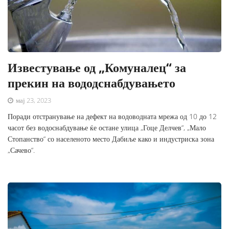
Известување од „Комуналец“ за
прекин на вододснабдувањето
мај 23, 2023
Поради отстранување на дефект на водоводната мрежа од 10 до 12
часот без водоснабдување ќе остане улица „Гоце Делчев“, „Мало
Стопанство“ со населеното место Дабиље како и индустриска зона
„Сачево“.