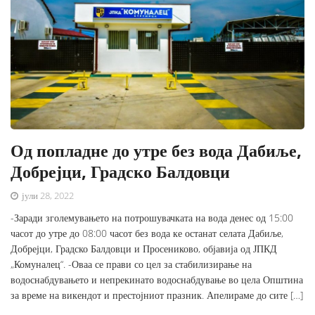
Од попладне до утре без вода Дабиље,
Добрејци, Градско Балдовци
јули 28, 2022
-Заради зголемувањето на потрошувачката на вода денес од 15:00
часот до утре до 08:00 часот без вода ке останат селата Дабиље,
Добрејци, Градско Балдовци и Просениково, објавија од ЈПКД
„Комуналец“. -Оваа се прави со цел за стабилизирање на
водоснабдувањето и непрекинато водоснабдување во цела Општина
за време на викендот и престојниот празник. Апелираме до сите […]