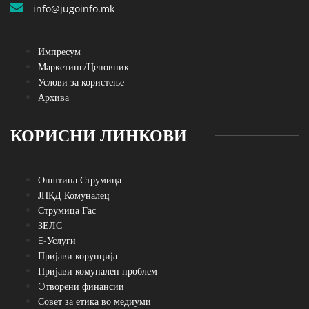
info@jugoinfo.mk
Импресум
Маркетинг/Ценовник
Услови за користење
Архива
КОРИСНИ ЛИНКОВИ
Општина Струмица
ЈПКД Комуналец
Струмица Гас
ЗЕЛС
E-Услуги
Пријави корупција
Пријави комунален проблем
Oтворени финансии
Совет за етика во медиуми