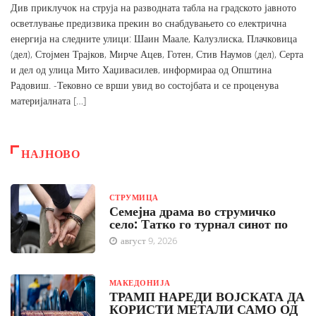
Див приклучок на струја на разводната табла на градското јавното
осветлување предизвика прекин во снабдувањето со електрична
енергија на следните улици: Шаин Маале, Калузлиска, Плачковица
(дел), Стојмен Трајков, Мирче Ацев, Готен, Стив Наумов (дел), Серта
и дел од улица Мито Хаџивасилев, информираа од Општина
Радовиш. -Тековно се врши увид во состојбата и се проценува
материјалната […]
НАЈНОВО
СТРУМИЦА
Семејна драма во струмичко
село: Татко го турнал синот по
август 9, 2026
МАКЕДОНИЈА
ТРАМП НАРЕДИ ВОЈСКАТА ДА
КОРИСТИ МЕТАЛИ САМО ОД