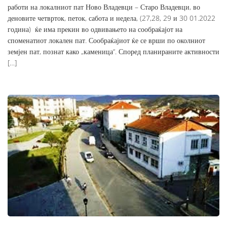
работи на локалниот пат Ново Владевци – Старо Владевци, во
деновите четврток, петок, сабота и недела, (27,28, 29 и 30 01.2022
година) ќе има прекин во одвивањето на сообраќајот на
споменатиот локален пат. Сообраќајиот ќе се врши по околниот
земјен пат, познат како „каменица“. Според планираните активности
[…]