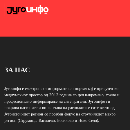
ЗА НАС
Југоинфо е електронски информативен портал кој е присутен во
медиумскиот простор од 2012 година со цел навремено, точно и
професионално информирање на сите граѓани. Југоинфо ги
покрива настаните и ви ги става на располагање сите вести од
Југоисточниот регион со посебен фокус на струмичкиот макро
регион (Струмица, Василево, Босилово и Ново Село).