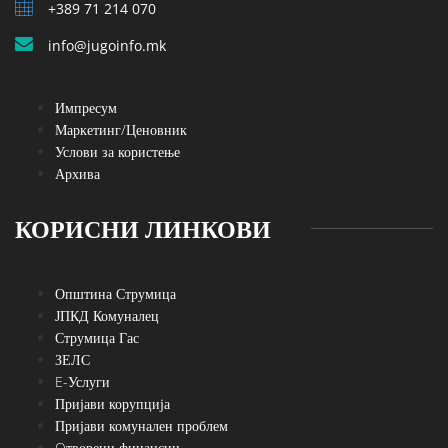
+389 71 214 070
info@jugoinfo.mk
Импресум
Маркетинг/Ценовник
Услови за користење
Архива
КОРИСНИ ЛИНКОВИ
Општина Струмица
ЈПКД Комуналец
Струмица Гас
ЗЕЛС
E-Услуги
Пријави корупција
Пријави комунален проблем
Oтворени финансии