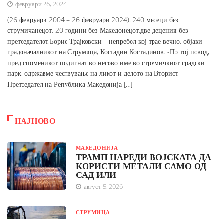
февруари 26, 2024
(26 февруари 2004 – 26 февруари 2024), 240 месеци без
струмичанецот, 20 години без Македонецот,две децении без
претседателот,Борис Трајковски – непребол кој трае вечно, објави
градоначалникот на Струмица, Костадин Костадинов. -По тој повод,
пред споменикот подигнат во негово име во струмичкиот градски
парк, одржавме чествување на ликот и делото на Вториот
Претседател на Република Македонија […]
НАЈНОВО
МАКЕДОНИЈА
ТРАМП НАРЕДИ ВОЈСКАТА ДА
КОРИСТИ МЕТАЛИ САМО ОД
САД ИЛИ
август 5, 2026
СТРУМИЦА