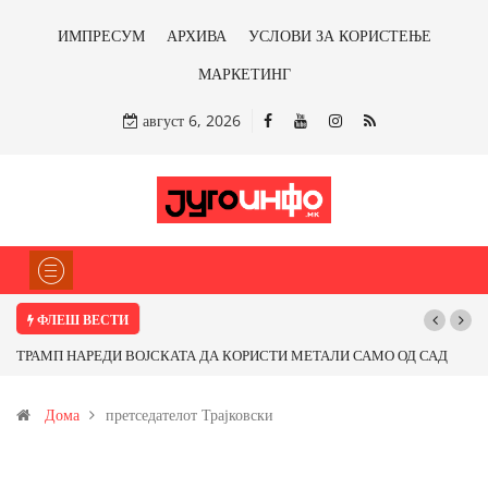
ИМПРЕСУМ
АРХИВА
УСЛОВИ ЗА КОРИСТЕЊЕ
МАРКЕТИНГ
август 6, 2026
ФЛЕШ ВЕСТИ
ТРАМП НАРЕДИ ВОЈСКАТА ДА КОРИСТИ МЕТАЛИ САМО ОД САД
ИЛИ ОД ПАРТНЕРСКИ ЗЕМЈИ Ќе профитираме ли со бакарот од
Дома
претседателот Трајковски
Иловица и со антимонот?