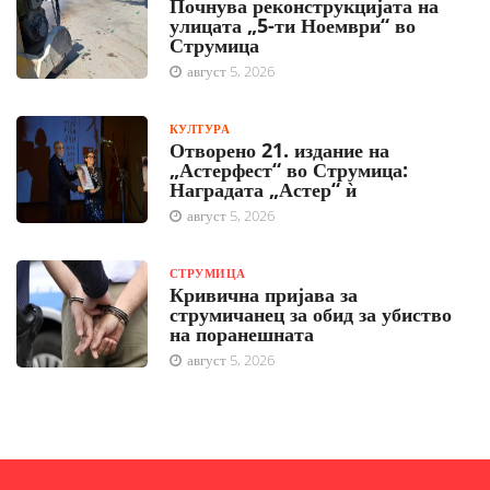
Почнува реконструкцијата на
улицата „5-ти Ноември“ во
Струмица
август 5, 2026
КУЛТУРА
Отворено 21. издание на
„Астерфест“ во Струмица:
Наградата „Астер“ ѝ
август 5, 2026
СТРУМИЦА
Кривична пријава за
струмичанец за обид за убиство
на поранешната
август 5, 2026