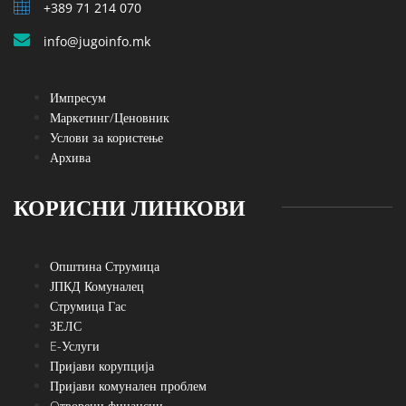
+389 71 214 070
info@jugoinfo.mk
Импресум
Маркетинг/Ценовник
Услови за користење
Архива
КОРИСНИ ЛИНКОВИ
Општина Струмица
ЈПКД Комуналец
Струмица Гас
ЗЕЛС
E-Услуги
Пријави корупција
Пријави комунален проблем
Oтворени финансии