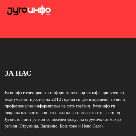
ЗА НАС
Југоинфо е електронски информативен портал кој е присутен во
медиумскиот простор од 2012 година со цел навремено, точно и
професионално информирање на сите граѓани. Југоинфо ги
покрива настаните и ви ги става на располагање сите вести од
Југоисточниот регион со посебен фокус на струмичкиот макро
регион (Струмица, Василево, Босилово и Ново Село).