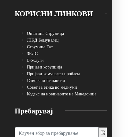
КОРИСНИ ЛИНКОВИ
Општина Струмица
ЈПКД Комуналец
Струмица Гас
ЗЕЛС
E-Услуги
Пријави корупција
Пријави комунален проблем
Oтворени финансии
Совет за етика во медиуми
Кодекс на новинарите на Македонија
Пребарувај