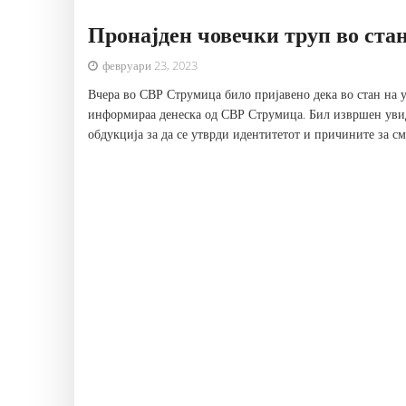
Пронајден човечки труп во ста
февруари 23, 2023
Вчера во СВР Струмица било пријавено дека во стан на у
информираа денеска од СВР Струмица. Бил извршен увид,
обдукција за да се утврди идентитетот и причините за см