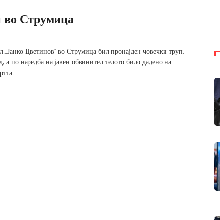
н во Струмица
л.„Јанко Цветинов“ во Струмица бил пронајден човечки труп,
 а по наредба на јавен обвинител телото било дадено на
ртта.