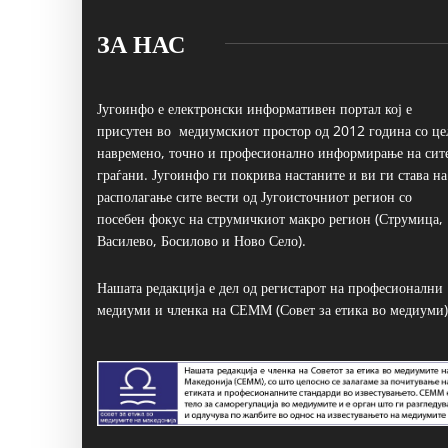
ЗА НАС
Југоинфо е електронски информативен портал кој е
присутен во медиумскиот простор од 2012 година со це
навремено, точно и професионално информирање на сит
граѓани. Југоинфо ги покрива настаните и ви ги става на
располагање сите вести од Југоисточниот регион со
посебен фокус на струмичкиот макро регион (Струмица,
Василево, Босилово и Ново Село).
Нашата редакција е дел од регистарот на професионални
медиуми и членка на СЕММ (Совет за етика во медиуми)