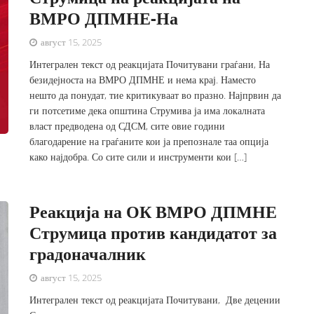
ВМРО ДПМНЕ-На
август 15, 2025
Интегрален текст од реакцијата Почитувани граѓани, На
безидејноста на ВМРО ДПМНЕ и нема крај. Наместо
нешто да понудат, тие критикуваат во празно. Најпрвин да
ги потсетиме дека општина Струмива ја има локалната
власт предводена од СДСМ, сите овие години
благодарение на граѓаните кои ја препознале таа опција
како најдобра. Со сите сили и инструменти кои […]
Реакција на ОК ВМРО ДПМНЕ
Струмица против кандидатот за
градоначалник
август 15, 2025
Интегрален текст од реакцијата Почитувани, Две децении