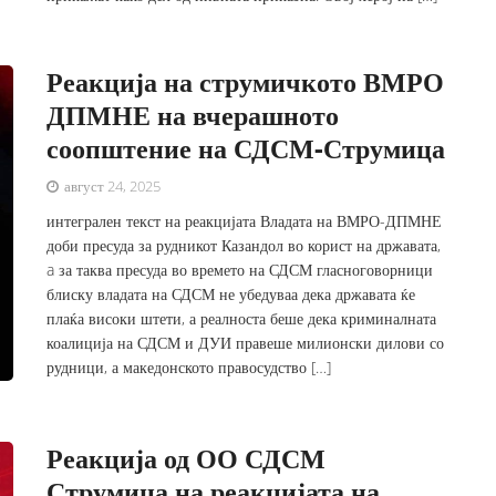
Реакција на струмичкото ВМРО
ДПМНЕ на вчерашното
соопштение на СДСМ-Струмица
август 24, 2025
интегрален текст на реакцијата Владата на ВМРО-ДПМНЕ
доби пресуда за рудникот Казандол во корист на државата,
a за таква пресуда во времето на СДСМ гласноговорници
блиску владата на СДСМ не убедуваа дека државата ќе
плаќа високи штети, а реалноста беше дека криминалната
коалиција на СДСМ и ДУИ правеше милионски дилови со
рудници, а македонското правосудство […]
Реакција од ОО СДСМ
Струмица на реакцијата на