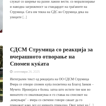
служат со ширење на разни лажни вести, со морализирање
и наводна загриженост за стандардот на граѓаните на
Струмица. Сега им текна на СДС во Струмица дека на
улиците […]
СДСМ Струмица со реакција за
вчерашното отворање на
Спомен куќата
септември 26, 2025
Интегрален текст од рекцијата на ОО СДСМ Струмица
Вчера се отвори спомен куќа посветена на Благој Јанков –
Мучето. Иронијата е болна, затоа што истите тие кои во
минатото го омаловажуваа и го ставаа на списокот на
„комуњари“ – вчера со свечени говори сакаат да го
прикажат како дел од нивната приказна. Овој херој на […]