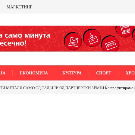
Е
МАРКЕТИНГ
ЈА
ЕКОНОМИЈА
КУЛТУРА
СПОРТ
ХРО
5-ти Ноември“ во Струмица