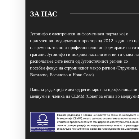
ЗА НАС
Југоинфо е електронски информативен портал кој е
присутен во медиумскиот простор од 2012 година со це
навремено, точно и професионално информирање на сит
граѓани. Југоинфо ги покрива настаните и ви ги става на
располагање сите вести од Југоисточниот регион со
посебен фокус на струмичкиот макро регион (Струмица,
Василево, Босилово и Ново Село).
Нашата редакција е дел од регистарот на професионални
медиуми и членка на СЕММ (Совет за етика во медиуми)