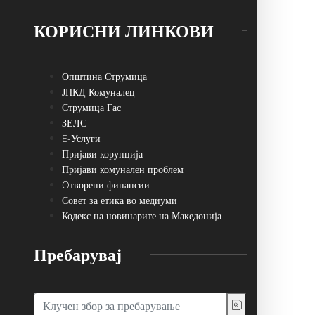
КОРИСНИ ЛИНКОВИ
Општина Струмица
ЈПКД Комуналец
Струмица Гас
ЗЕЛС
E-Услуги
Пријави корупција
Пријави комунален проблем
Oтворени финансии
Совет за етика во медиуми
Кодекс на новинарите на Македонија
Пребарувај