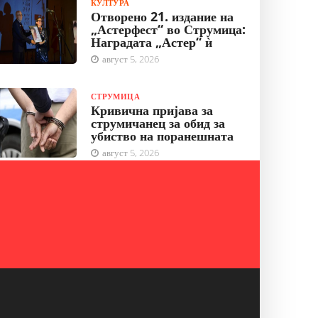
КУЛТУРА
Отворено 21. издание на
„Астерфест“ во Струмица:
Наградата „Астер“ ѝ
август 5, 2026
СТРУМИЦА
Кривична пријава за
струмичанец за обид за
убиство на поранешната
август 5, 2026