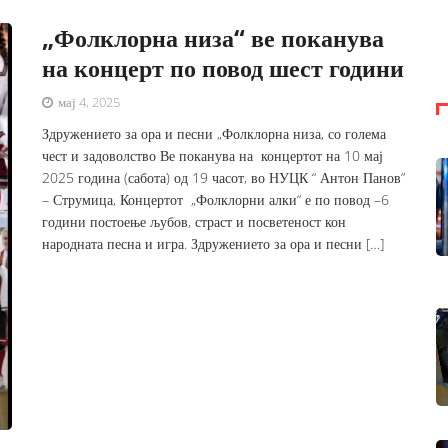
„Фолклорна низа“ ве поканува
на концерт по повод шест години
мај 4, 2025
Здружението за ора и песни „Фолклорна низа, со голема
чест и задоволство Ве поканува на концертот на 10 мај
2025 година (сабота) од 19 часот, во НУЦК “ Антон Панов”
– Струмица, Концертот „Фолклорни алки“ е по повод –6
години постоење љубов, страст и посветеност кон
народната песна и игра. Здружението за ора и песни […]