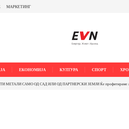
Е
МАРКЕТИНГ
ЈА
ЕКОНОМИЈА
КУЛТУРА
СПОРТ
ХРО
МЕТАЛИ САМО ОД САД ИЛИ ОД ПАРТНЕРСКИ ЗЕМЈИ Ќе профитираме ли со 