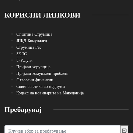
КОРИСНИ ЛИНКОВИ
Општина Струмица
ЈПКД Комуналец
Струмица Гас
ЗЕЛС
E-Услуги
Пријави корупција
Пријави комунален проблем
Oтворени финансии
Совет за етика во медиуми
Кодекс на новинарите на Македонија
Пребарувај