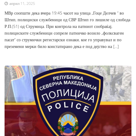
април 11, 2025
МВр соопшти дека вчера 19:45 часот на улица „Гоце Делчев “ во
Штип, полициски службеници од СВР Штип го лишиле од слобода
Р.П.(51) од Струмица. При контрола на патниот сообраќај,
полициските службеници сопреле патничко возило „фолксваген
пасат“ со струмички регистарски ознаки, кое го управувал и по
преземени мерки било констатирано дека е под дејство на […]