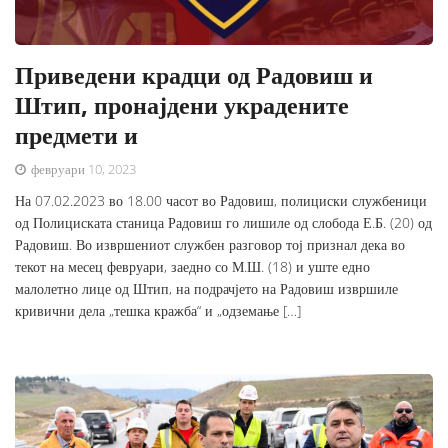
Приведени крадци од Радовиш и
Штип, пронајдени украдените
предмети и
февруари 10, 2023
На 07.02.2023 во 18.00 часот во Радовиш, полициски службеници
од Полициската станица Радовиш го лишиле од слобода Е.Б. (20) од
Радовиш. Во извршениот службен разговор тој признал дека во
текот на месец февруари, заедно со М.Ш. (18) и уште едно
малолетно лице од Штип, на подрачјето на Радовиш извршиле
кривични дела „тешка кражба“ и „одземање […]