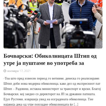
Бочварски: Обиколницата Штип од
утре ја пуштаме во употреба за
ноември 17, 2021
-Тоа што пред извесен период го ветивме, денеска го реализираме.
Штип доби нова модерна обиколница, како дел од експресниот пат
Штип – Радовиш, истакна министерот за транспорт и врски, Благој
Бочварски, кој заедно со директорот на ЈП за државни патишта,
Ејуп Рустеми, извршија увид на изградената обиколница. Тие
најавија дека од утре попладне обиколницата ќе […]