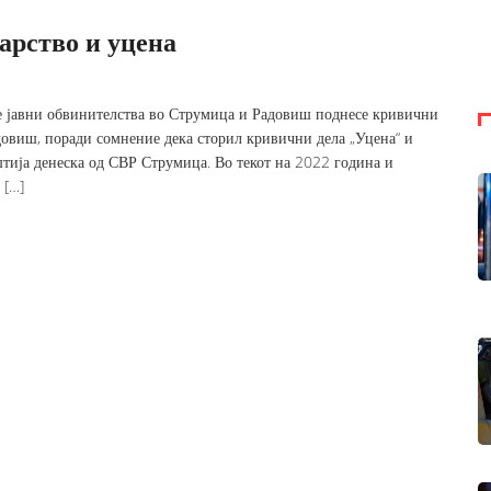
арство и уцена
е јавни обвинителства во Струмица и Радовиш поднесе кривични
адовиш, поради сомнение дека сторил кривични дела „Уцена“ и
тија денеска од СВР Струмица. Во текот на 2022 година и
 […]