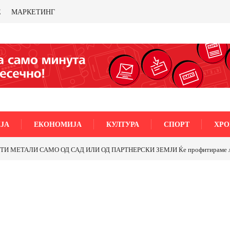
Е
МАРКЕТИНГ
ЈА
ЕКОНОМИЈА
КУЛТУРА
СПОРТ
ХРО
МЕТАЛИ САМО ОД САД ИЛИ ОД ПАРТНЕРСКИ ЗЕМЈИ Ќе профитираме ли со 