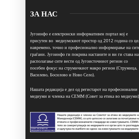
ЗА НАС
Југоинфо е електронски информативен портал кој е
присутен во медиумскиот простор од 2012 година со це
навремено, точно и професионално информирање на сит
граѓани. Југоинфо ги покрива настаните и ви ги става на
располагање сите вести од Југоисточниот регион со
посебен фокус на струмичкиот макро регион (Струмица,
Василево, Босилово и Ново Село).
Нашата редакција е дел од регистарот на професионални
медиуми и членка на СЕММ (Совет за етика во медиуми)