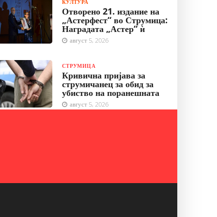
КУЛТУРА
Отворено 21. издание на
„Астерфест“ во Струмица:
Наградата „Астер“ ѝ
август 5, 2026
СТРУМИЦА
Кривична пријава за
струмичанец за обид за
убиство на поранешната
август 5, 2026