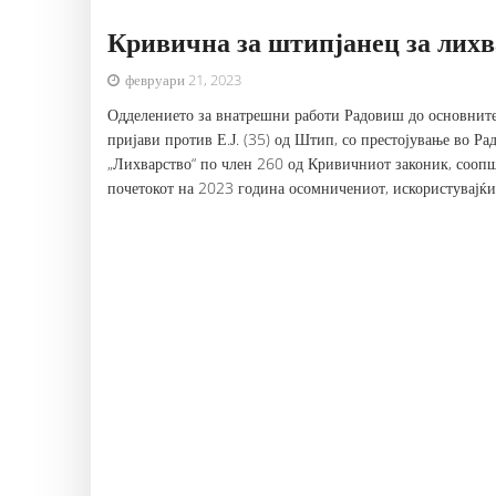
Кривична за штипјанец за лихв
февруари 21, 2023
Одделението за внатрешни работи Радовиш до основнит
пријави против Е.Ј. (35) од Штип, со престојување во Р
„Лихварство“ по член 260 од Кривичниот законик, соопш
почетокот на 2023 година осомничениот, искористувајќи