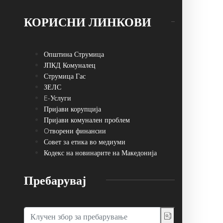
КОРИСНИ ЛИНКОВИ
Општина Струмица
ЈПКД Комуналец
Струмица Гас
ЗЕЛС
E-Услуги
Пријави корупција
Пријави комунален проблем
Oтворени финансии
Совет за етика во медиуми
Кодекс на новинарите на Македонија
Пребарувај