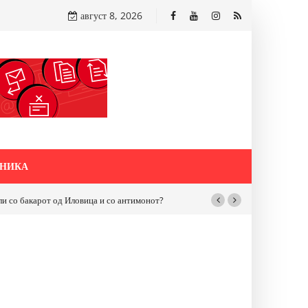
август 8, 2026
НИКА
бакарот од Иловица и со антимонот?