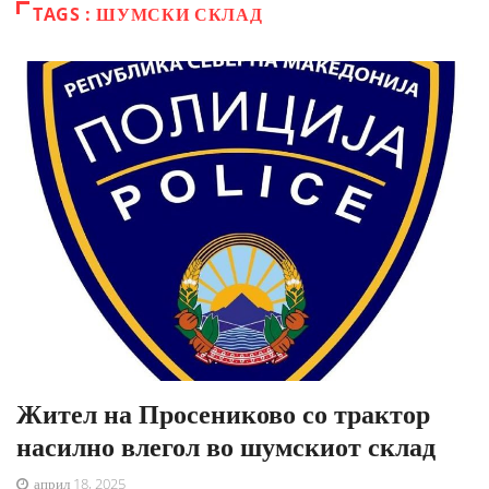
TAGS : ШУМСКИ СКЛАД
Жител на Просениково со трактор
насилно влегол во шумскиот склад
април 18, 2025