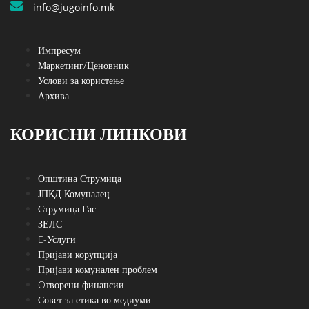
info@jugoinfo.mk
Импресум
Маркетинг/Ценовник
Услови за користење
Архива
КОРИСНИ ЛИНКОВИ
Општина Струмица
ЈПКД Комуналец
Струмица Гас
ЗЕЛС
E-Услуги
Пријави корупција
Пријави комунален проблем
Oтворени финансии
Совет за етика во медиуми