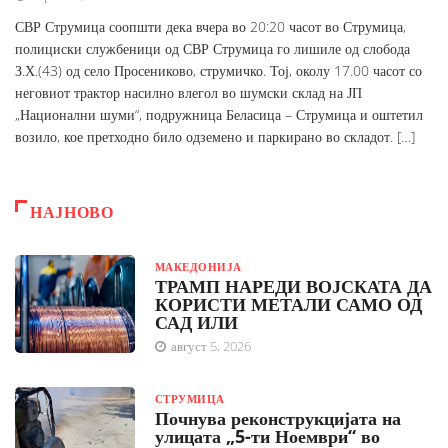
СВР Струмица соопшти дека вчера во 20:20 часот во Струмица,
полициски службеници од СВР Струмица го лишиле од слобода
З.Х.(43) од село Просениково, струмичко. Тој, околу 17.00 часот со
неговиот трактор насилно влегол во шумски склад на ЈП
„Национални шуми“, подружница Беласица – Струмица и оштетил
возило, кое претходно било одземено и паркирано во складот. […]
НАЈНОВО
МАКЕДОНИЈА
ТРАМП НАРЕДИ ВОЈСКАТА ДА
КОРИСТИ МЕТАЛИ САМО ОД
САД ИЛИ
август 5, 2026
СТРУМИЦА
Почнува реконструкцијата на
улицата „5-ти Ноември“ во