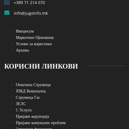
+389 71 214 070
info@jugoinfo.mk
Импресум
Маркетинг/Ценовник
Услови за користење
Архива
КОРИСНИ ЛИНКОВИ
Општина Струмица
ЈПКД Комуналец
Струмица Гас
ЗЕЛС
E-Услуги
Пријави корупција
Пријави комунален проблем
Oтворени финансии