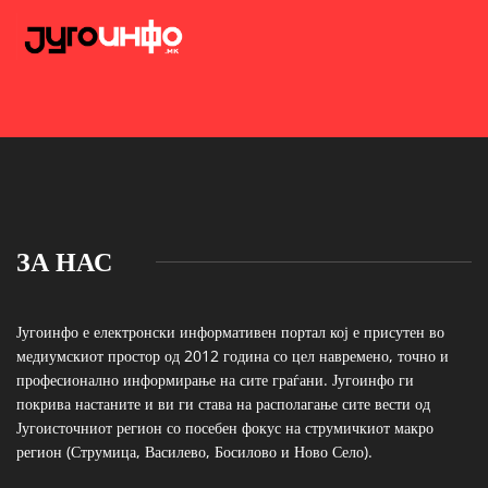
ЗА НАС
Југоинфо е електронски информативен портал кој е присутен во
медиумскиот простор од 2012 година со цел навремено, точно и
професионално информирање на сите граѓани. Југоинфо ги
покрива настаните и ви ги става на располагање сите вести од
Југоисточниот регион со посебен фокус на струмичкиот макро
регион (Струмица, Василево, Босилово и Ново Село).