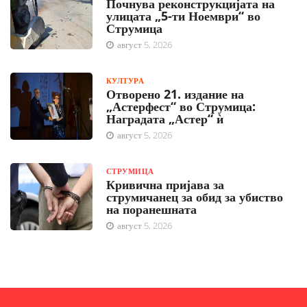
Почнува реконструкцијата на
улицата „5-ти Ноември“ во
Струмица
август 5, 2026
КУЛТУРА
Отворено 21. издание на
„Астерфест“ во Струмица:
Наградата „Астер“ ѝ
август 5, 2026
СТРУМИЦА
Кривична пријава за
струмичанец за обид за убиство
на поранешната
август 5, 2026