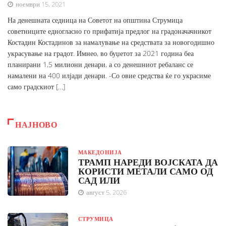
ноември 15, 2021
На денешната седница на Советот на општина Струмица
советниците едногласно го прифатија предлог на градоначачникот
Костадин Костадинов за намалување на средствата за новогодишно
украсување на градот. Имнео, во буџетот за 2021 година беа
планирани 1,5 милиони денари, а со денешниот ребаланс се
намалени на 400 илјади денари. -Со овие средства ќе го украсиме
само градскиот […]
НАЈНОВО
МАКЕДОНИЈА
ТРАМП НАРЕДИ ВОЈСКАТА ДА
КОРИСТИ МЕТАЛИ САМО ОД
САД ИЛИ
август 5, 2026
СТРУМИЦА