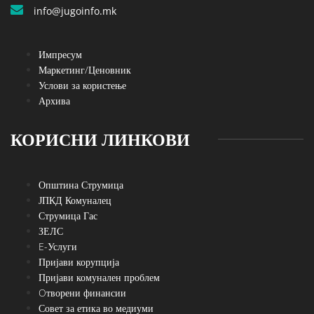
info@jugoinfo.mk
Импресум
Маркетинг/Ценовник
Услови за користење
Архива
КОРИСНИ ЛИНКОВИ
Општина Струмица
ЈПКД Комуналец
Струмица Гас
ЗЕЛС
E-Услуги
Пријави корупција
Пријави комунален проблем
Oтворени финансии
Совет за етика во медиуми