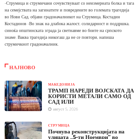
-Струмица и струмичани сочувствуваат со неизмерната болка и тага
на семејствата на загинатите и повредените во големата трагедија
во Нови Сад, објави градоначалникот на Струмица, Костадин
Костадинов -Во знак на длабока жалост, солидарност и поддршка,
синоќа општинската зграда ја светнавме во боите на српското
знаме. Ваква трагедија никогаш да не се повтори, напиша
струмичкиот градоначалник.
НАЈНОВО
МАКЕДОНИЈА
ТРАМП НАРЕДИ ВОЈСКАТА ДА
КОРИСТИ МЕТАЛИ САМО ОД
САД ИЛИ
август 5, 2026
СТРУМИЦА
Почнува реконструкцијата на
улицата „5-ти Ноември“ во