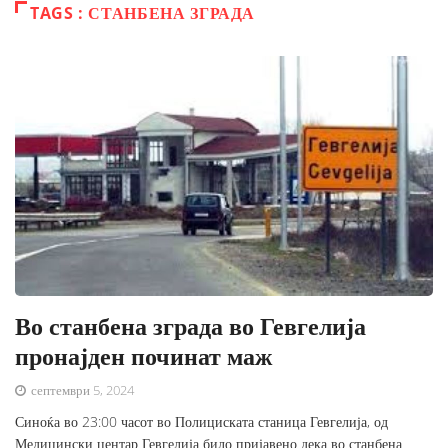
TAGS : СТАНБЕНА ЗГРАДА
Во станбена зграда во Гевгелија
пронајден починат маж
септември 5, 2024
Синоќа во 23:00 часот во Полициската станица Гевгелија, од
Медицински центар Гевгелија било пријавено дека во станбена