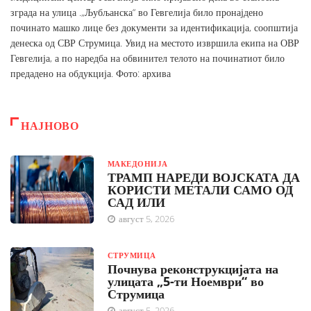
зграда на улица .„Љубљанска“ во Гевгелија било пронајдено
починато машко лице без документи за идентификација, соопштија
денеска од СВР Струмица. Увид на местото извршила екипа на ОВР
Гевгелија, а по наредба на обвинител телото на починатиот било
предадено на обдукција. Фото: архива
НАЈНОВО
МАКЕДОНИЈА
ТРАМП НАРЕДИ ВОЈСКАТА ДА
КОРИСТИ МЕТАЛИ САМО ОД
САД ИЛИ
август 5, 2026
СТРУМИЦА
Почнува реконструкцијата на
улицата „5-ти Ноември“ во
Струмица
август 5, 2026