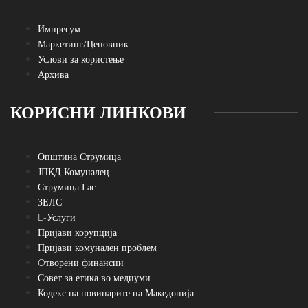
Импресум
Маркетинг/Ценовник
Услови за користење
Архива
КОРИСНИ ЛИНКОВИ
Општина Струмица
ЈПКД Комуналец
Струмица Гас
ЗЕЛС
E-Услуги
Пријави корупција
Пријави комунален проблем
Oтворени финансии
Совет за етика во медиуми
Кодекс на новинарите на Македонија