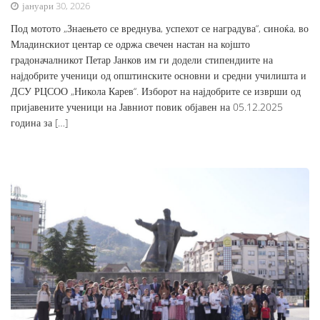
јануари 30, 2026
Под мотото „Знаењето се вреднува, успехот се наградува“, синоќа, во
Младинскиот центар се одржа свечен настан на којшто
градоначалникот Петар Јанков им ги додели стипендиите на
најдобрите ученици од општинските основни и средни училишта и
ДСУ РЦСОО „Никола Карев“. Изборот на најдобрите се изврши од
пријавените ученици на Јавниот повик објавен на 05.12.2025
година за […]