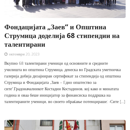
Фондацијата „Заев“ и Општина
Струмица доделија 68 стипендии на
талентирани
октомври 20, 2023
Вкупно 68 талентирани ученици од основните и средните
училишта во општина Струмица, денеска во Градската уметничка
галерија добија дизајниран сертификат за стипендија од општина
Струмица и Фондацијата „Заев – Eдно општество за
сите“.Градоначалникот Костадин Костадинов, кој како и минатата
година и оваа беше иницијатор за финансиска поддршка на
талентираните ученици, во своето обраќање потенцираше: -Сите […]