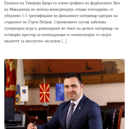
Екипата на Тиверија Брера го освои трофејот во фудбалскиот Куп
на Македонија во женска конкуренција, откако попладнево со
убедливи 5:0 триумфираше во финалниот натпревар одигран на
стадионот во Ѓорче Петров. Струмичкиот состав забележа
супериорна игра и доминираше во текот на целиот натпревар, не
оставајќи простор за изненадување и соопштувајќи го својот
квалитет за апсолутно заслужен […]