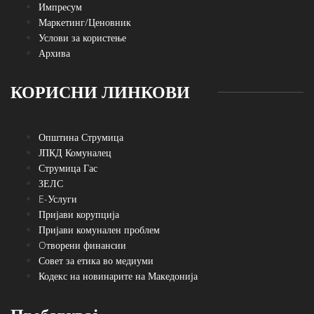
Импресум
Маркетинг/Ценовник
Услови за користење
Архива
КОРИСНИ ЛИНКОВИ
Општина Струмица
ЈПКД Комуналец
Струмица Гас
ЗЕЛС
E-Услуги
Пријави корупција
Пријави комунален проблем
Oтворени финансии
Совет за етика во медиуми
Кодекс на новинарите на Македонија