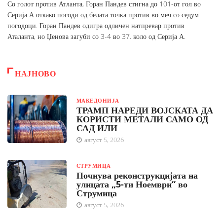
Со голот против Атланта, Горан Пандев стигна до 101-от гол во
Серија А откако погоди од белата точка против во меч со седум
погодоци. Горан Пандев одигра одличен натпревар против
Аталанта, но Џенова загуби со 3-4 во 37. коло од Серија А.
НАЈНОВО
МАКЕДОНИЈА
ТРАМП НАРЕДИ ВОЈСКАТА ДА
КОРИСТИ МЕТАЛИ САМО ОД
САД ИЛИ
август 5, 2026
СТРУМИЦА
Почнува реконструкцијата на
улицата „5-ти Ноември“ во
Струмица
август 5, 2026