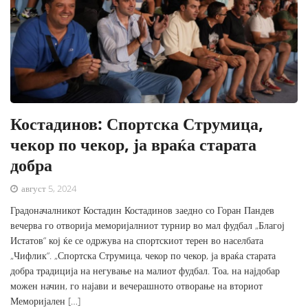
Костадинов: Спортска Струмица,
чекор по чекор, ја враќа старата
добра
август 5, 2024
Градоначалникот Костадин Костадинов заедно со Горан Пандев
вечерва го отворија меморијалниот турнир во мал фудбал „Благој
Истатов“ кој ќе се одржува на спортскиот терен во населбата
„Чифлик“. „Спортска Струмица, чекор по чекор, ја враќа старата
добра традиција на негување на малиот фудбал. Тоа, на најдобар
можен начин, го најави и вечерашното отворање на вториот
Меморијален […]