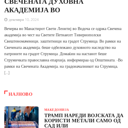
СВЕЧЕНАТА ДУХОВНА
АКАДЕМИЈА ВО
декември 10, 2024
Вечерва во Манастирот Свети Леонтиј во Водоча се одржа Свечена
академија во чест на Светите Петнаесет Тивериополски
Свештеномаченици, заштитници на градот Струмица. Во рамки на
Свечената академија, беше одбележано духовното наследство на
патроните на градот Струмица. Домаќин на настанот беше
Струмичката православна епархија, информираа од Општината. -Во
рамки на Свечената Академија, на градоначалникот на Струмица,
[…]
НАЈНОВО
МАКЕДОНИЈА
ТРАМП НАРЕДИ ВОЈСКАТА ДА
КОРИСТИ МЕТАЛИ САМО ОД
САД ИЛИ