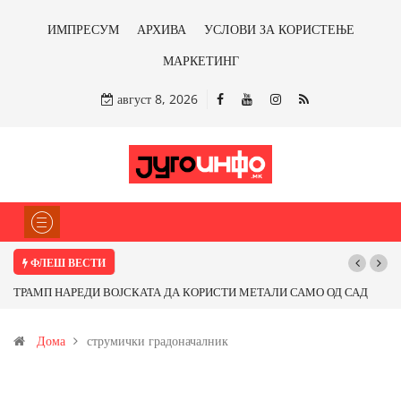
ИМПРЕСУМ
АРХИВА
УСЛОВИ ЗА КОРИСТЕЊЕ
МАРКЕТИНГ
август 8, 2026
ФЛЕШ ВЕСТИ
ТРАМП НАРЕДИ ВОЈСКАТА ДА КОРИСТИ МЕТАЛИ САМО ОД САД
Поч
ИЛИ ОД ПАРТНЕРСКИ ЗЕМЈИ Ќе профитираме ли со бакарот од
Дома
струмички градоначалник
Иловица и со антимонот?