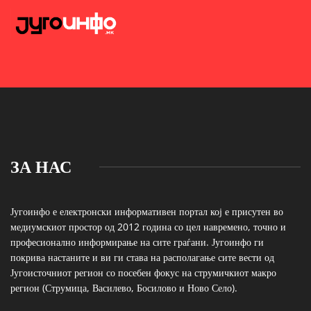
ЗА НАС
Југоинфо е електронски информативен портал кој е присутен во
медиумскиот простор од 2012 година со цел навремено, точно и
професионално информирање на сите граѓани. Југоинфо ги
покрива настаните и ви ги става на располагање сите вести од
Југоисточниот регион со посебен фокус на струмичкиот макро
регион (Струмица, Василево, Босилово и Ново Село).