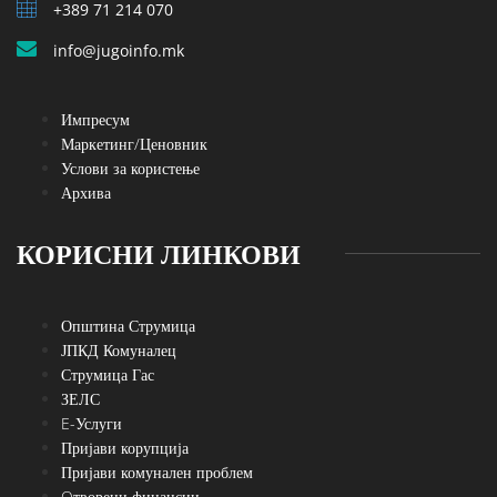
+389 71 214 070
info@jugoinfo.mk
Импресум
Маркетинг/Ценовник
Услови за користење
Архива
КОРИСНИ ЛИНКОВИ
Општина Струмица
ЈПКД Комуналец
Струмица Гас
ЗЕЛС
E-Услуги
Пријави корупција
Пријави комунален проблем
Oтворени финансии