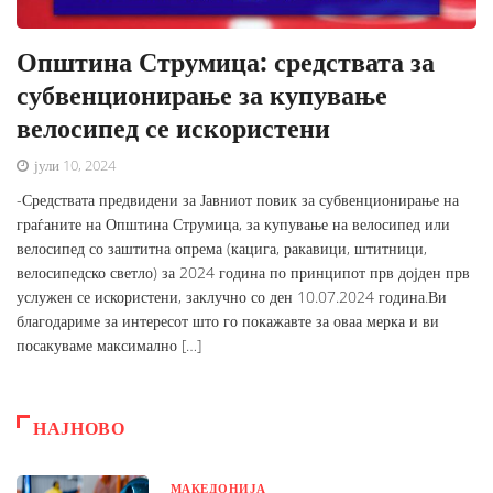
Општина Струмица: средствата за
субвенционирање за купување
велосипед се искористени
јули 10, 2024
-Средствата предвидени за Јавниот повик за субвенционирање на
граѓаните на Општина Струмица, за купување на велосипед или
велосипед со заштитна опрема (кацига, ракавици, штитници,
велосипедско светло) за 2024 година по принципот прв дојден прв
услужен се искористени, заклучно со ден 10.07.2024 година.Ви
благодариме за интересот што го покажавте за оваа мерка и ви
посакуваме максимално […]
НАЈНОВО
МАКЕДОНИЈА