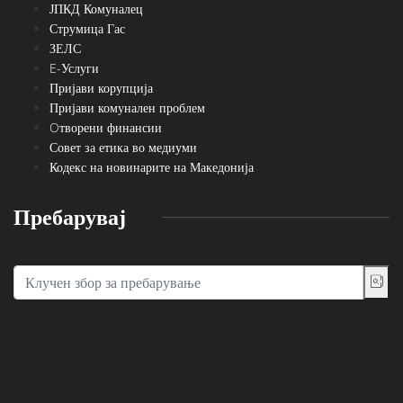
ЈПКД Комуналец
Струмица Гас
ЗЕЛС
E-Услуги
Пријави корупција
Пријави комунален проблем
Oтворени финансии
Совет за етика во медиуми
Кодекс на новинарите на Македонија
Пребарувај