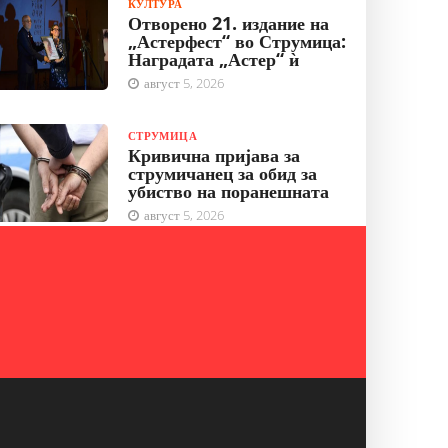
КУЛТУРА
Отворено 21. издание на
„Астерфест“ во Струмица:
Наградата „Астер“ ѝ
август 5, 2026
СТРУМИЦА
Кривична пријава за
струмичанец за обид за
убиство на поранешната
август 5, 2026