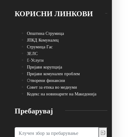
КОРИСНИ ЛИНКОВИ
Општина Струмица
ЈПКД Комуналец
Струмица Гас
ЗЕЛС
E-Услуги
Пријави корупција
Пријави комунален проблем
Oтворени финансии
Совет за етика во медиуми
Кодекс на новинарите на Македонија
Пребарувај