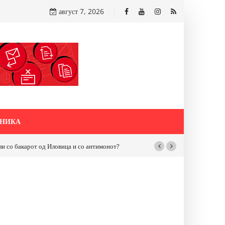
август 7, 2026
НИКА
бакарот од Иловица и со антимонот?