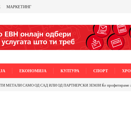
Е
МАРКЕТИНГ
ЈА
ЕКОНОМИЈА
КУЛТУРА
СПОРТ
ХРО
МЕТАЛИ САМО ОД САД ИЛИ ОД ПАРТНЕРСКИ ЗЕМЈИ Ќе профитираме ли со 