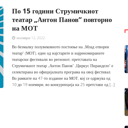
По 15 години Струмичкиот
театар „Антон Панов“ повторно
на МОТ
ноември 12, 2022
Во безмалку полувековното постоење на „Млад отворен
театар“ (МОТ), еден од најстарите и најреномираните
театарски фестивали во регионот, претставата на
Струмичкиот театар „Антон Панов“ „Циркус Пирандело“ е
селектирана во официјалната програма на овој фестивал.
Во рамките на 47-то издание на МОТ, кој се одржува од
10 до 19 ноември, во конкуренција на 25 претстави од […]