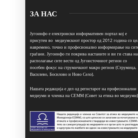
ЗА НАС
Југоинфо е електронски информативен портал кој е
присутен во медиумскиот простор од 2012 година со це
навремено, точно и професионално информирање на сит
граѓани. Југоинфо ги покрива настаните и ви ги става на
располагање сите вести од Југоисточниот регион со
посебен фокус на струмичкиот макро регион (Струмица,
Василево, Босилово и Ново Село).
Нашата редакција е дел од регистарот на професионални
медиуми и членка на СЕММ (Совет за етика во медиуми)