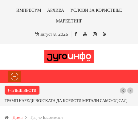
ИМПРЕСУМ
АРХИВА
УСЛОВИ ЗА КОРИСТЕЊЕ
МАРКЕТИНГ
август 8, 2026
ФЛЕШ ВЕСТИ
П НАРЕДИ ВОЈСКАТА ДА КОРИСТИ МЕТАЛИ САМО ОД САД
Почнува ре
ОД ПАРТНЕРСКИ ЗЕМЈИ Ќе профитираме ли со бакарот од
Дома
Трајче Блажевски
ца и со антимонот?