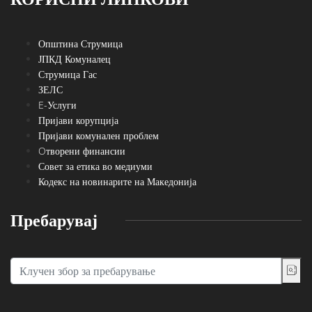
Општина Струмица
ЈПКД Комуналец
Струмица Гас
ЗЕЛС
E-Услуги
Пријави корупција
Пријави комунален проблем
Oтворени финансии
Совет за етика во медиуми
Кодекс на новинарите на Македонија
Пребарувај