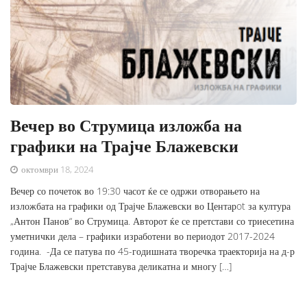
Вечер во Струмица изложба на
графики на Трајче Блажевски
октомври 18, 2024
Вечер со почеток во 19:30 часот ќе се одржи отворањето на
изложбата на графики од Трајче Блажевски во Центарot за култура
„Антон Панов“ во Струмица. Авторот ќе се претстави со триесетина
уметнички дела – графики изработени во периодот 2017-2024
година. -Да се патува по 45-годишната творечка траекторија на д-р
Трајче Блажевски претставува деликатна и многу […]