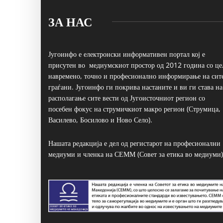
ЗА НАС
Југоинфо е електронски информативен портал кој е
присутен во медиумскиот простор од 2012 година со це
навремено, точно и професионално информирање на сит
граѓани. Југоинфо ги покрива настаните и ви ги става на
располагање сите вести од Југоисточниот регион со
посебен фокус на струмичкиот макро регион (Струмица,
Василево, Босилово и Ново Село).
Нашата редакција е дел од регистарот на професионални
медиуми и членка на СЕММ (Совет за етика во медиуми)