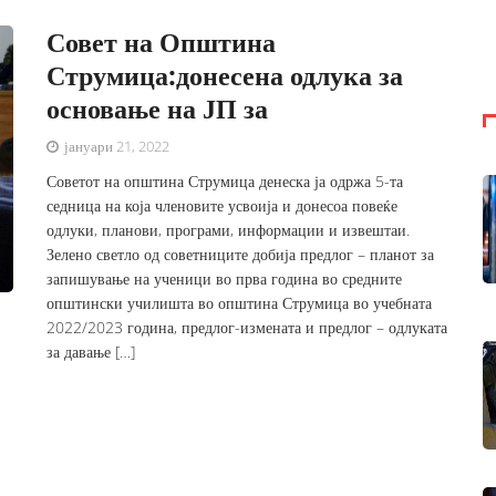
Совет на Општина
Струмица:донесена одлука за
основање на ЈП за
јануари 21, 2022
Советот на општина Струмица денеска ја одржа 5-та
седница на која членовите усвоија и донесоа повеќе
одлуки, планови, програми, информации и извештаи.
Зелено светло од советниците добија предлог – планот за
запишување на ученици во прва година во средните
општински училишта во општина Струмица во учебната
2022/2023 година, предлог-измената и предлог – одлуката
за давање […]