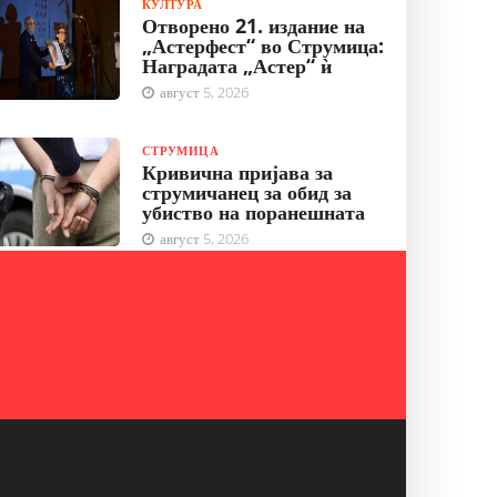
КУЛТУРА
Отворено 21. издание на
„Астерфест“ во Струмица:
Наградата „Астер“ ѝ
август 5, 2026
СТРУМИЦА
Кривична пријава за
струмичанец за обид за
убиство на поранешната
август 5, 2026