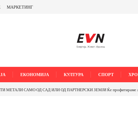
Е
МАРКЕТИНГ
ЈА
ЕКОНОМИЈА
КУЛТУРА
СПОРТ
ХРО
МЕТАЛИ САМО ОД САД ИЛИ ОД ПАРТНЕРСКИ ЗЕМЈИ Ќе профитираме ли со 