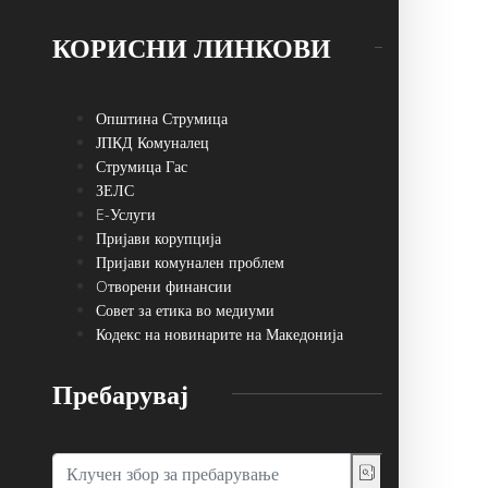
КОРИСНИ ЛИНКОВИ
Општина Струмица
ЈПКД Комуналец
Струмица Гас
ЗЕЛС
E-Услуги
Пријави корупција
Пријави комунален проблем
Oтворени финансии
Совет за етика во медиуми
Кодекс на новинарите на Македонија
Пребарувај