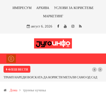
ИМПРЕСУМ
АРХИВА
УСЛОВИ ЗА КОРИСТЕЊЕ
МАРКЕТИНГ
август 6, 2026
ФЛЕШ ВЕСТИ
ТРАМП НАРЕДИ ВОЈСКАТА ДА КОРИСТИ МЕТАЛИ САМО ОД САД
ИЛИ ОД ПАРТНЕРСКИ ЗЕМЈИ Ќе профитираме ли со бакарот од
Дома
труеење кучиња
Иловица и со антимонот?