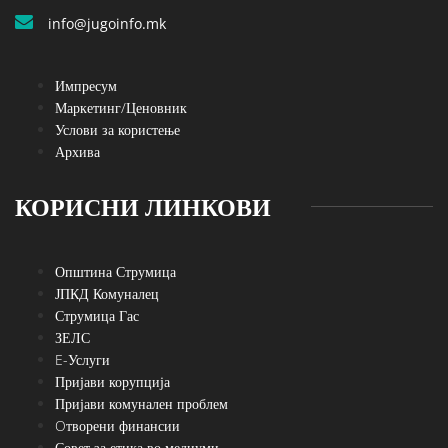
info@jugoinfo.mk
Импресум
Маркетинг/Ценовник
Услови за користење
Архива
КОРИСНИ ЛИНКОВИ
Општина Струмица
ЈПКД Комуналец
Струмица Гас
ЗЕЛС
E-Услуги
Пријави корупција
Пријави комунален проблем
Oтворени финансии
Совет за етика во медиуми