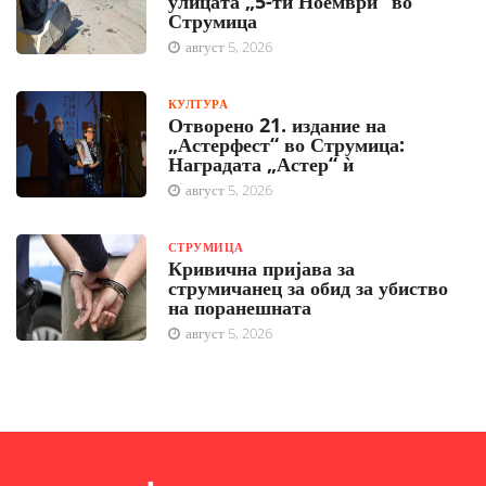
улицата „5-ти Ноември“ во
Струмица
август 5, 2026
КУЛТУРА
Отворено 21. издание на
„Астерфест“ во Струмица:
Наградата „Астер“ ѝ
август 5, 2026
СТРУМИЦА
Кривична пријава за
струмичанец за обид за убиство
на поранешната
август 5, 2026