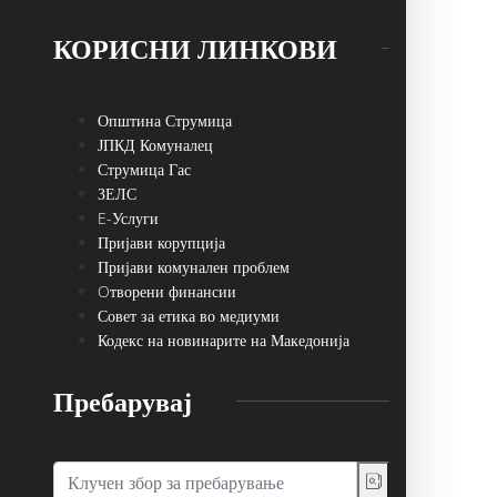
КОРИСНИ ЛИНКОВИ
Општина Струмица
ЈПКД Комуналец
Струмица Гас
ЗЕЛС
E-Услуги
Пријави корупција
Пријави комунален проблем
Oтворени финансии
Совет за етика во медиуми
Кодекс на новинарите на Македонија
Пребарувај