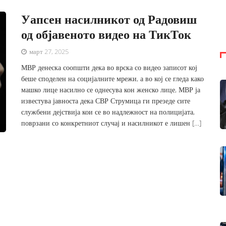
Уапсен насилникот од Радовиш
од објавеното видео на ТикТок
март 27, 2025
МВР денеска соопшти дека во врска со видео записот кој
беше споделен на социјалните мрежи, а во кој се гледа како
машко лице насилно се однесува кон женско лице, МВР ја
известува јавноста дека СВР Струмица ги презеде сите
службени дејствија кои се во надлежност на полицијата,
поврзани со конкретниот случај и насилникот е лишен […]