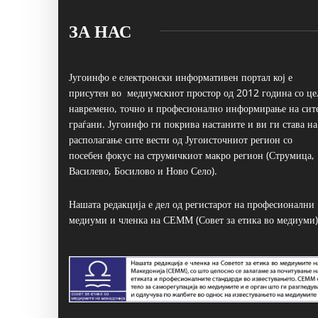
ЗА НАС
Југоинфо е електронски информативен портал кој е
присутен во медиумскиот простор од 2012 година со це
навремено, точно и професионално информирање на сит
граѓани. Југоинфо ги покрива настаните и ви ги става на
располагање сите вести од Југоисточниот регион со
посебен фокус на струмичкиот макро регион (Струмица,
Василево, Босилово и Ново Село).
Нашата редакција е дел од регистарот на професионални
медиуми и членка на СЕММ (Совет за етика во медиуми)