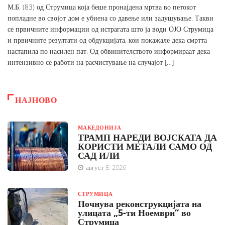
М.Б. (83) од Струмица која беше пронајдена мртва во петокот
попладне во својот дом е убиена со давење или задушување. Такви
се првичните информации од истрагата што ја води ОЈО Струмица
и првичните резултати од обдукцијата, кои покажале дека смртта
настапила по насилен пат. Од обвинителството информираат дека
интензивно се работи на расчистување на случајот […]
НАЈНОВО
МАКЕДОНИЈА
ТРАМП НАРЕДИ ВОЈСКАТА ДА
КОРИСТИ МЕТАЛИ САМО ОД
САД ИЛИ
август 5, 2026
СТРУМИЦА
Почнува реконструкцијата на
улицата „5-ти Ноември“ во
Струмица