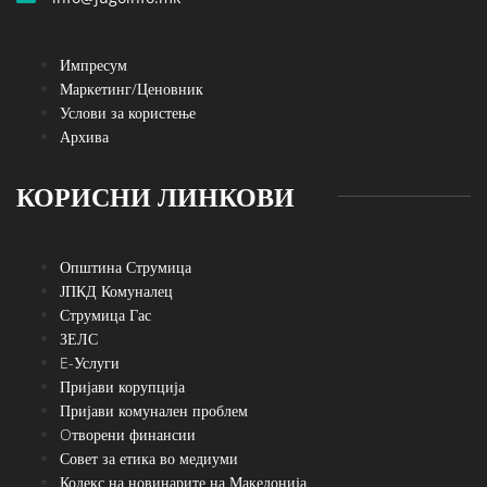
Импресум
Маркетинг/Ценовник
Услови за користење
Архива
КОРИСНИ ЛИНКОВИ
Општина Струмица
ЈПКД Комуналец
Струмица Гас
ЗЕЛС
E-Услуги
Пријави корупција
Пријави комунален проблем
Oтворени финансии
Совет за етика во медиуми
Кодекс на новинарите на Македонија